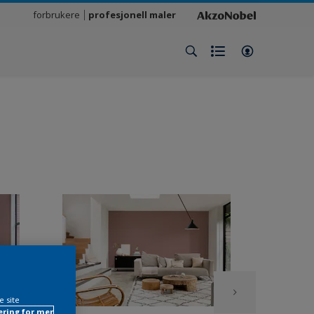
forbrukere
profesjonell maler
e site
ring for mer