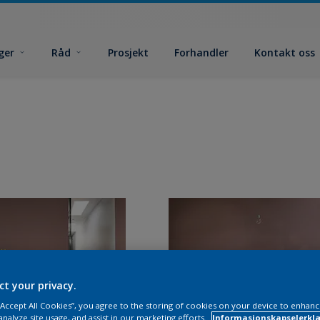
ger
Råd
Prosjekt
Forhandler
Kontakt oss
ct your privacy.
 “Accept All Cookies”, you agree to the storing of cookies on your device to enhanc
analyze site usage, and assist in our marketing efforts.
Informasjonskapselerklæ