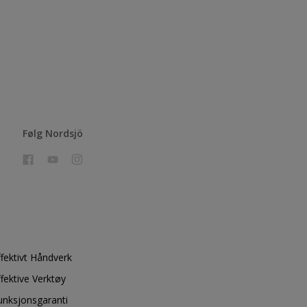
Følg Nordsjö
ffektivt Håndverk
ffektive Verktøy
unksjonsgaranti