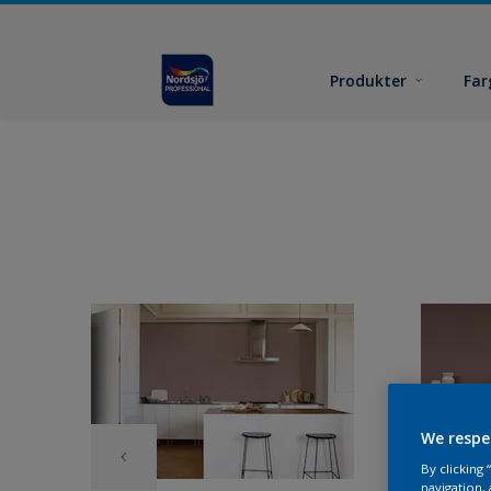
Produkter
Far
We respe
By clicking
navigation, 