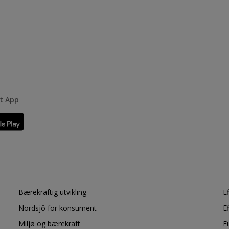
rt App
Bærekraftig utvikling
E
Nordsjö for konsument
E
Miljø og bærekraft
F