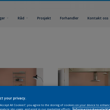
ger
Råd
Prosjekt
Forhandler
Kontakt oss
ct your privacy.
 “Accept All Cookies”, you agree to the storing of cookies on your device to enhanc
analyze site usage, and assist in our marketing efforts.
Informasjonskapselerklæ