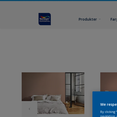
Produkter
Far
We respe
By clicking
navigation, 