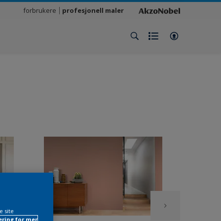
forbrukere
profesjonell maler
e site
ring for mer