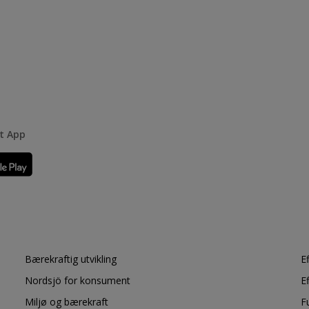
rt App
Bærekraftig utvikling
E
Nordsjö for konsument
E
Miljø og bærekraft
F