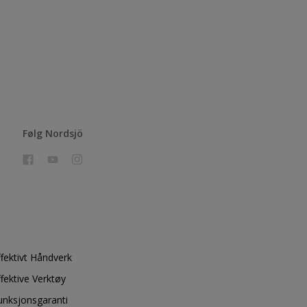
Følg Nordsjö
ffektivt Håndverk
ffektive Verktøy
unksjonsgaranti