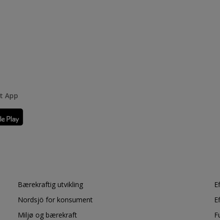
rt App
Bærekraftig utvikling
E
Nordsjö for konsument
E
Miljø og bærekraft
F