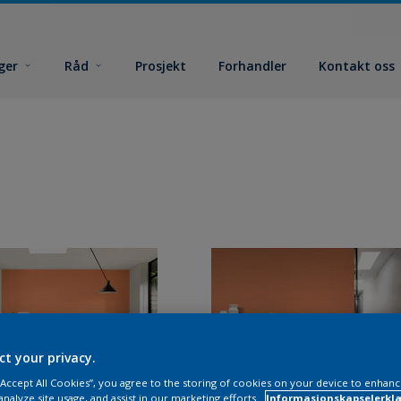
ger
Råd
Prosjekt
Forhandler
Kontakt oss
ct your privacy.
 “Accept All Cookies”, you agree to the storing of cookies on your device to enhanc
analyze site usage, and assist in our marketing efforts.
Informasjonskapselerklæ