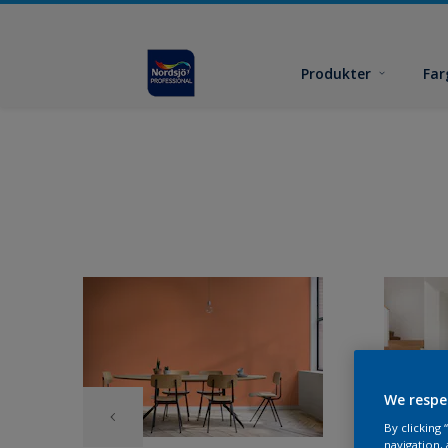
Produkter
Far
We respe
By clicking
navigation, 