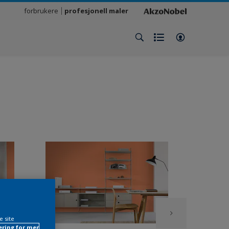
forbrukere
profesjonell maler
e site
ring for mer