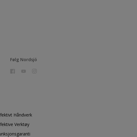
Følg Nordsjö
ffektivt Håndverk
ffektive Verktøy
unksjonsgaranti