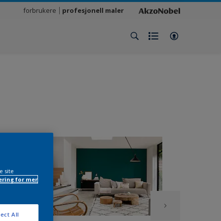
forbrukere
profesjonell maler
e site
ring for mer
ect All