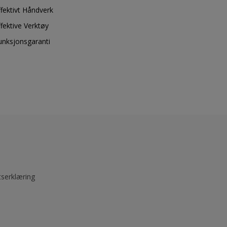
ffektivt Håndverk
ffektive Verktøy
unksjonsgaranti
tserklæring