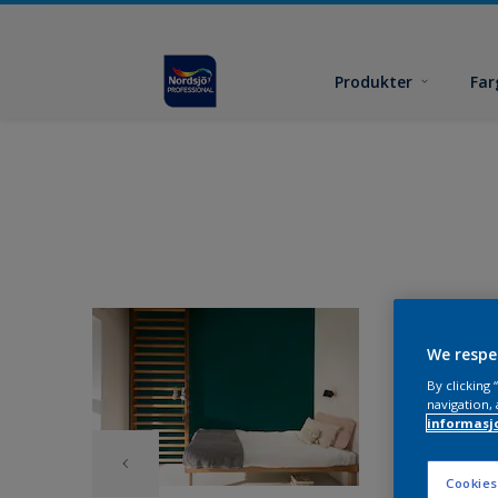
Produkter
Far
We respe
By clicking
navigation, 
informasj
Cookies