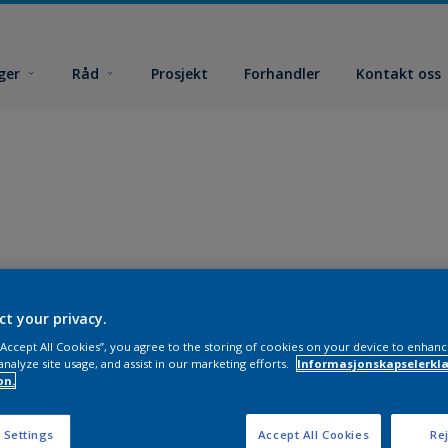
ger
Råd
Prosjekt
Forhandler
Kontakt oss
ct your privacy.
 “Accept All Cookies”, you agree to the storing of cookies on your device to enhanc
analyze site usage, and assist in our marketing efforts.
Informasjonskapselerklæ
on.
 Settings
Accept All Cookies
Rej