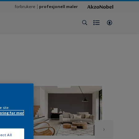
forbrukere
profesjonell maler
e site
ring for mer
ect All