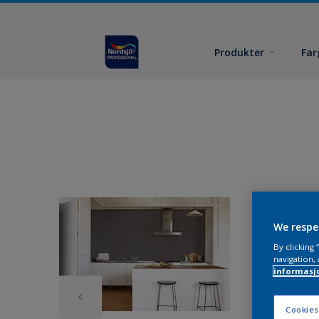
Produkter
Far
We respe
By clicking
navigation, 
informasj
Cookies