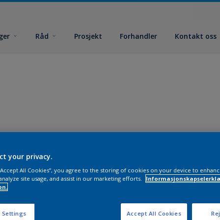
ger
Råd
Prosjekt
Forhandler
Kontakt oss
ct your privacy.
 “Accept All Cookies”, you agree to the storing of cookies on your device to enhanc
analyze site usage, and assist in our marketing efforts.
Informasjonskapselerklæ
on.
 Settings
Accept All Cookies
Rej