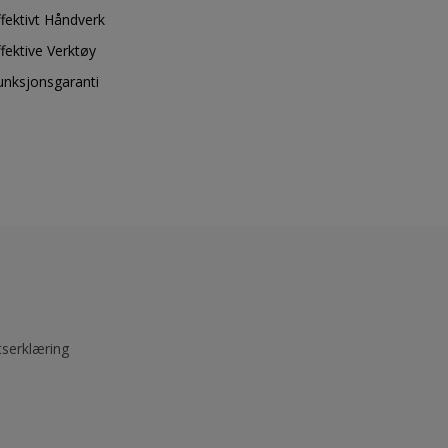
ffektivt Håndverk
ffektive Verktøy
unksjonsgaranti
tserklæring