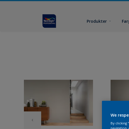
Produkter
Far
We respe
By clicking
navigation, 