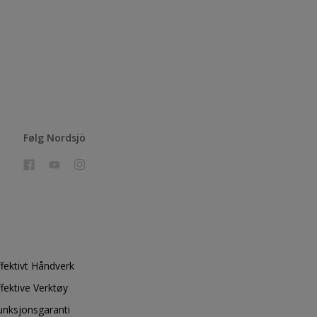
Følg Nordsjö
ffektivt Håndverk
ffektive Verktøy
unksjonsgaranti