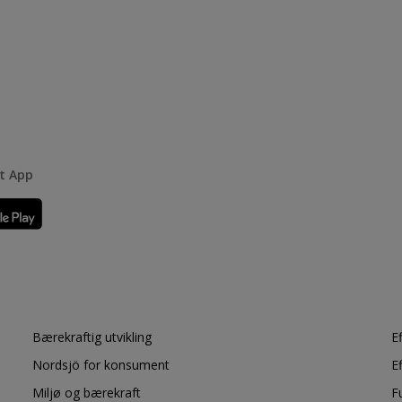
rt App
Bærekraftig utvikling
E
Nordsjö for konsument
E
Miljø og bærekraft
F