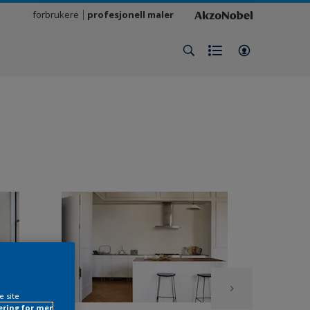
forbrukere
profesjonell maler
e site
ring for mer