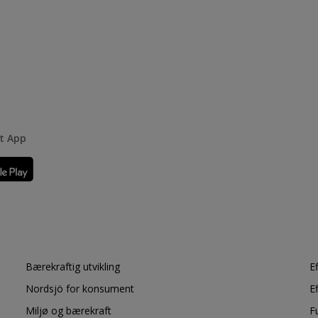
rt App
Bærekraftig utvikling
E
Nordsjö for konsument
E
Miljø og bærekraft
F