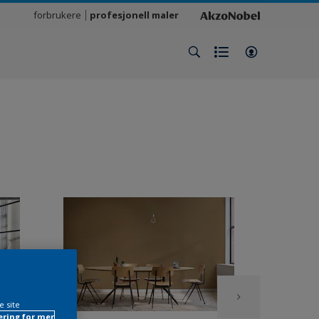
forbrukere
profesjonell maler
e site
ring for mer