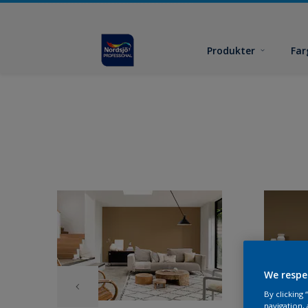
Produkter
Far
We respe
By clicking
navigation, 