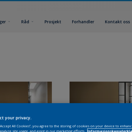
ger
Råd
Prosjekt
Forhandler
Kontakt oss
ct your privacy.
 “Accept All Cookies”, you agree to the storing of cookies on your device to enhanc
analyze site usage, and assist in our marketing efforts.
Informasjonskapselerklæ