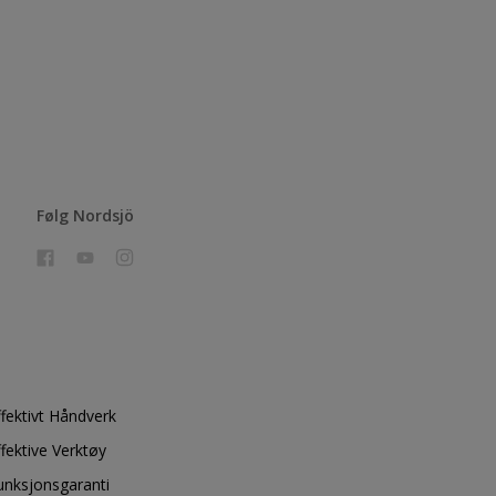
Følg Nordsjö
ffektivt Håndverk
ffektive Verktøy
unksjonsgaranti