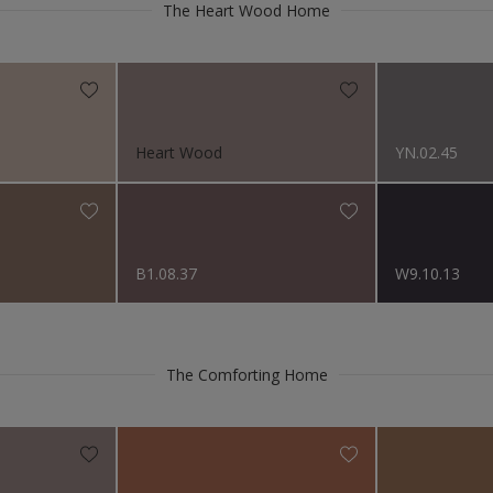
ö Colour of the Year 2022
The Heart Wood Home
e
Matt
 mur og Puss
sert stål
Heart Wood
YN.02.45
e
B1.08.37
W9.10.13
øbler
The Comforting Home
rnholdige metaller
k