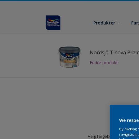
Produkter
Far
Nordsjö Tinova Prem
Endre produkt
We respe
By clicking
navigation, 
Velg fargekolleksjon