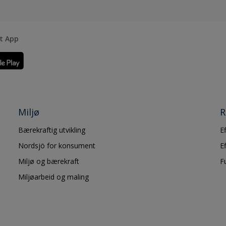
rt App
Miljø
R
Bærekraftig utvikling
E
Nordsjö for konsument
E
Miljø og bærekraft
F
Miljøarbeid og maling