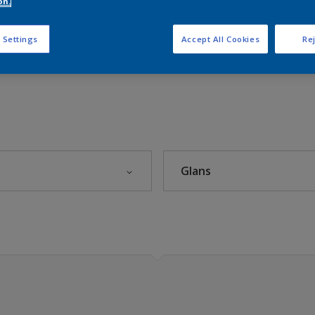
on.
 Settings
Accept All Cookies
Rej
)
Glans
Nordsjö – The rhythm of blues
rets farge 2025
ium
Blank
g
Halvblank
- Nordsjö Sweet Embrace™
Halvmatt
st, panel
Helblank
rmer
Helmatt