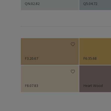
QN.02.82
Q5.04.72
Vegg
Vindue
Vindus
Ytterd
F3.20.67
F6.35.68
F8.07.83
Heart Wood