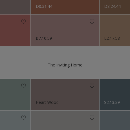
D0.31.44
D8.24.44
gg og tak interiør
t
g tremøbler
B7.10.59
E2.17.58
ler og hyller
The Inviting Home
teriør
nendørs
se
Heart Wood
S2.13.39
el
 eksteriør