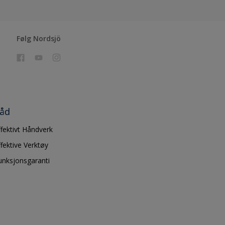
Følg Nordsjö
åd
ffektivt Håndverk
ffektive Verktøy
unksjonsgaranti