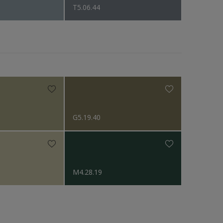
T5.06.44
G5.19.40
M4.28.19