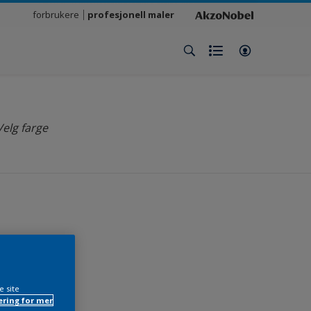
forbrukere
profesjonell maler
Velg farge
n
e site
ring for mer