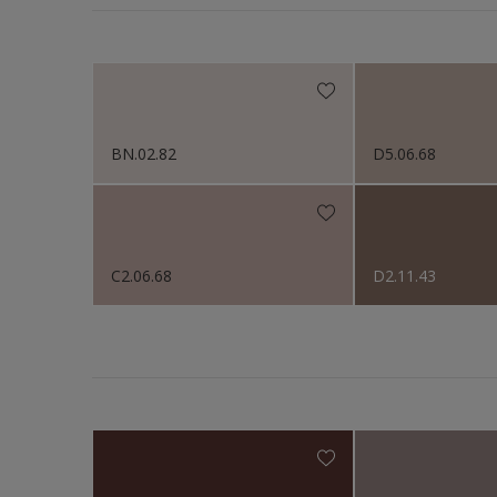
Bright Skies™ - Nordsj
Fasad
Colour Futures 20
Fasade
Colour Futures 19
Fliser
Colour Futures 18
Galvani
BN.02.82
D5.06.68
Garasj
Gips
Gjerde
C2.06.68
D2.11.43
Gulv
Gulvlist
Hagem
Ikke-je
Listver
Metall