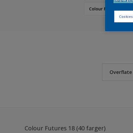
informasj
Colour Futures 18
Cookies
Nordsjö
NCS Index
Nordsjö RAL (Painters
5051
Overflate
Årets farger 2026 fra 
Nordsjö True Joy™ – Å
Alumin
Ferdigblandet farger
Beton
Colour Futures 2024 
Dør
Colour Futures 2023
Dør, li
Colour Futures 18 (40 farger)
Dørka