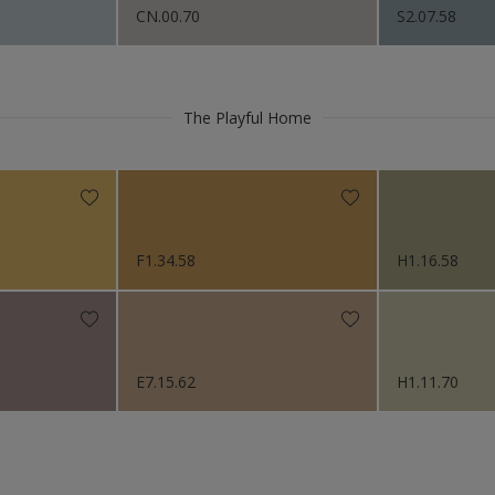
CN.00.70
S2.07.58
r
karmer
The Playful Home
ør
F1.34.58
H1.16.58
E7.15.62
H1.11.70