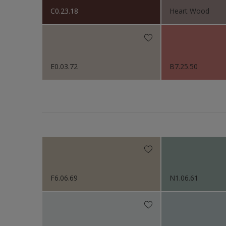
C0.23.18
Heart Wood
Møbler
Panelve
Semen
Skap o
E0.03.72
B7.25.50
Småmøb
Stål
Tak eks
Tak in
Tapet
Terras
F6.06.69
N1.06.61
Trapp
Trepan
Tømmer