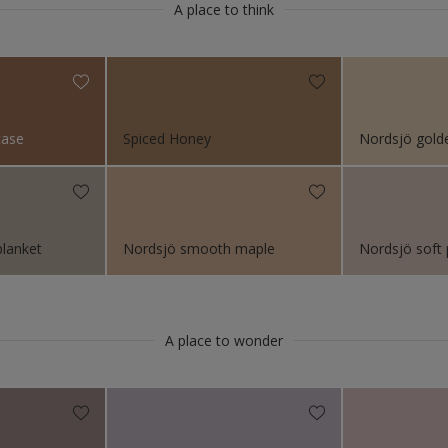
ö Colour of the Year 2022
A place to think
e
Matt
 mur og Puss
sert stål
case
Spiced Honey
Nordsjö golde
e
lanket
Nordsjö smooth maple
Nordsjö soft 
øbler
A place to wonder
rnholdige metaller
k