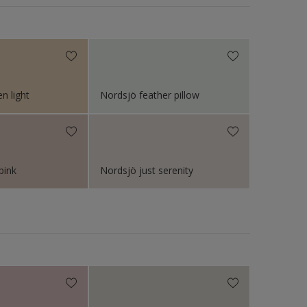
n light
Nordsjö feather pillow
pink
Nordsjö just serenity