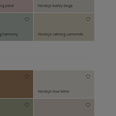
ing petal
Nordsjö barley beige
ng harmony
Nordsjö calming camomile
Nordsjö love letter