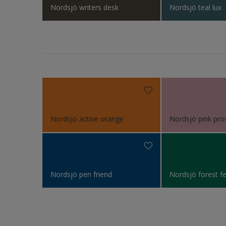
Nordsjö writers desk
Nordsjö teal lux
Vegg
Vindue
Vindus
Ytterd
Nordsjö active orange
Nordsjö pink pro
Nordsjö pen friend
Nordsjö forest fe