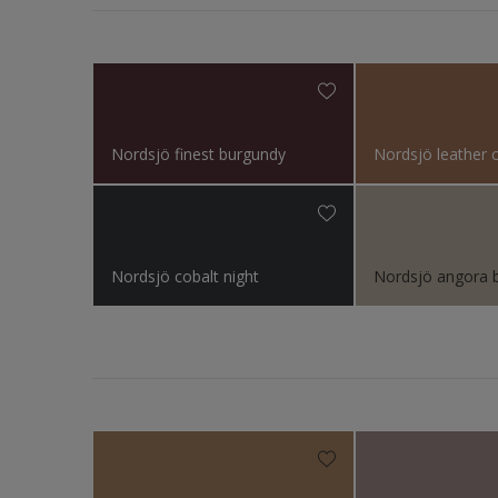
Bright Skies™ - Nordsj
Fasad
Colour Futures 20
Fasade
Colour Futures 19
Fliser
Colour Futures 18
Galvani
Nordsjö finest burgundy
Nordsjö leather 
Garasj
Gips
Gjerde
Nordsjö cobalt night
Nordsjö angora b
Gulv
Gulvlist
Hagem
Ikke-je
Listver
Metall