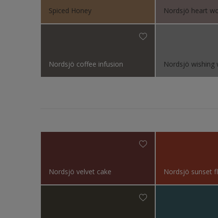
Spiced Honey
Nordsjö heart w
Møbler
Panelve
Semen
Skap o
Nordsjö coffee infusion
Nordsjö wishing 
Småmøb
Stål
Tak eks
Tak in
Tapet
Terras
Nordsjö velvet cake
Nordsjö sunset 
Trapp
Trepan
Tømmer