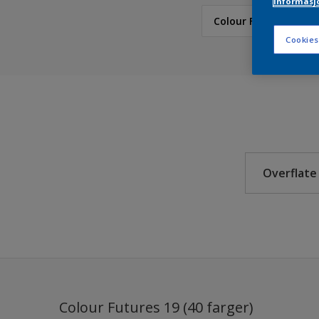
informasj
Colour Futures 19
Cookies
Nordsjö
NCS Index
Nordsjö RAL (Painters
5051
Overflate
Årets farger 2026 fra 
Nordsjö True Joy™ – Å
Alumin
Ferdigblandet farger
Beton
Colour Futures 2024 
Dør
Colour Futures 2023
Dør, li
Colour Futures 19 (40 farger)
Dørka