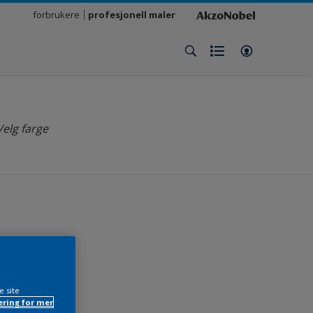
forbrukere
profesjonell maler
Velg farge
n
e site
ring for mer