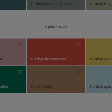
Nordsjö evening shadow
Nordsjö fragr
r
karmer
A place to act
ør
se
Nordsjö dynamite red
Nordsjö sweet
stival
Spiced Honey
Nordsjö open