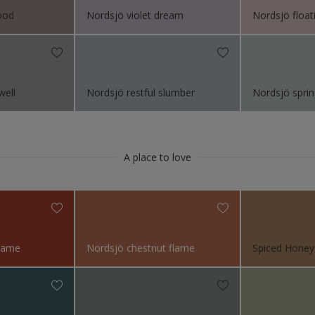
ood
Nordsjö violet dream
Nordsjö float
gg og tak interiør
t
g tremøbler
well
Nordsjö restful slumber
Nordsjö spri
ler og hyller
A place to love
teriør
nendørs
se
flame
Nordsjö chestnut flame
Spiced Honey
el
 eksteriør