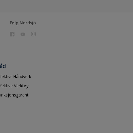
Følg Nordsjö
åd
ffektivt Håndverk
ffektive Verktøy
unksjonsgaranti