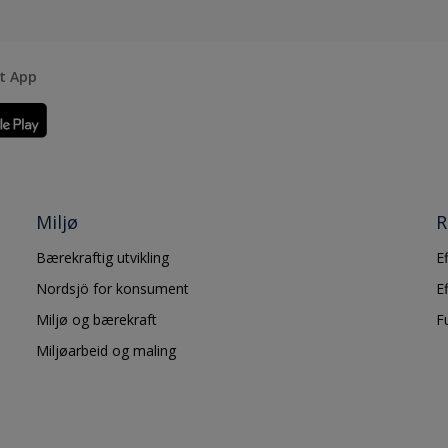
rt App
Miljø
R
Bærekraftig utvikling
E
Nordsjö for konsument
E
Miljø og bærekraft
F
Miljøarbeid og maling