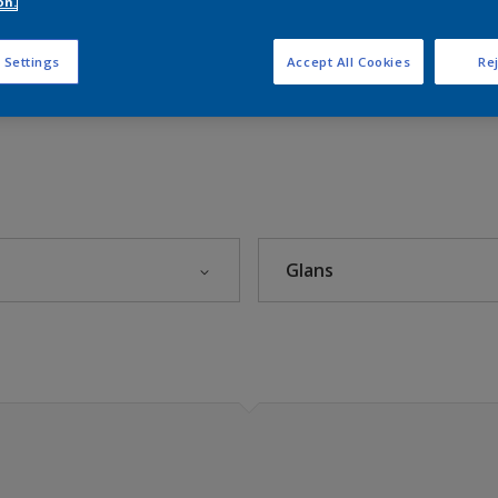
on.
 Settings
Accept All Cookies
Rej
)
Glans
Nordsjö – The rhythm of blues
rets farge 2025
ium
Blank
g
Halvblank
- Nordsjö Sweet Embrace™
Halvmatt
st, panel
Helblank
rmer
Helmatt