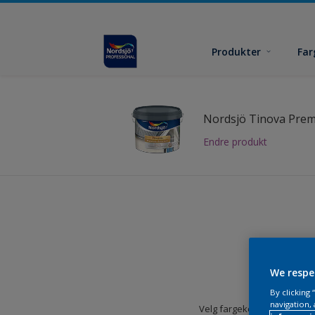
Produkter
Far
Nordsjö Tinova Prem
Endre produkt
We respe
By clicking
navigation, 
Velg fargekolleksjon