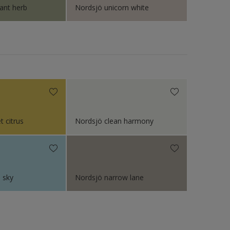
ant herb
Nordsjö unicorn white
 citrus
Nordsjö clean harmony
 sky
Nordsjö narrow lane