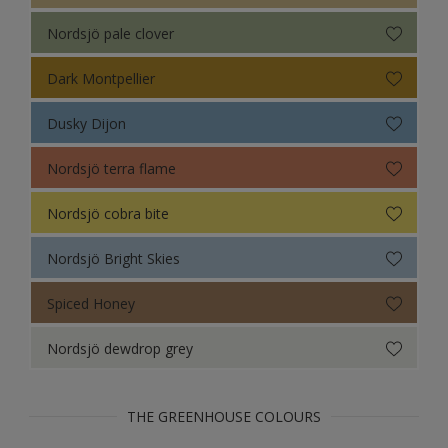
Nordsjö pale clover
Colour Futures 19
Dark Montpellier
Colour Futures 18
Dusky Dijon
Nordsjö terra flame
Nordsjö cobra bite
Nordsjö Bright Skies
Spiced Honey
Nordsjö dewdrop grey
THE GREENHOUSE COLOURS