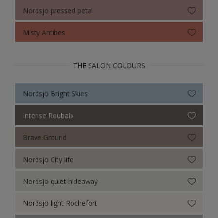
Nordsjö pressed petal
Misty Antibes
THE SALON COLOURS
Nordsjö Bright Skies
Intense Roubaix
Brave Ground
Nordsjö City life
Nordsjö quiet hideaway
Nordsjö light Rochefort