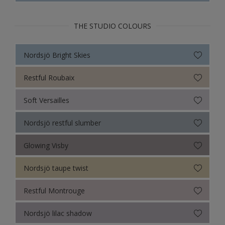
THE STUDIO COLOURS
Nordsjö Bright Skies
Restful Roubaix
Soft Versailles
Nordsjö restful slumber
Glowing Visby
Nordsjö taupe twist
Restful Montrouge
Nordsjö lilac shadow