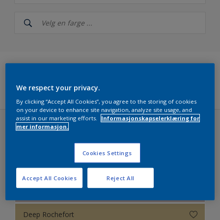
Nordsjö
NCS Index
Nordsjö RAL (Painters)
5051
Filters
We respect your privacy.
Årets farger 2026 fra Nordsjö – The rhythm of blues
By clicking “Accept All Cookies”, you agree to the storing of cookies
on your device to enhance site navigation, analyze site usage, and
Nordsjö True Joy™ – Årets farge 2025
assist in our marketing efforts.
Informasjonskapselerklæring for
mer informasjon.
Bright Skies™ - Nordsjö Colour of the Year 2022 (40
Ferdigblandet farger
farger)
Cookies Settings
Colour Futures 2024 - Nordsjö Sweet Embrace™
THE WORKSHOP COLOURS
Colour Futures 2023
Accept All Cookies
Reject All
Nordsjö floating petal
Bright Skies™ - Nordsjö Colour of the Year 2022
Deep Rochefort
Colour Futures 20