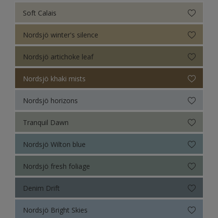
Soft Calais
Nordsjö winter's silence
Nordsjö artichoke leaf
Nordsjö khaki mists
Nordsjö horizons
Tranquil Dawn
Nordsjö Wilton blue
Nordsjö fresh foliage
Denim Drift
Nordsjö Bright Skies