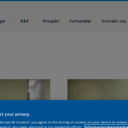
ger
Råd
Prosjekt
Forhandler
Kontakt oss
ct your privacy.
 “Accept All Cookies”, you agree to the storing of cookies on your device to enhanc
analyze site usage, and assist in our marketing efforts.
Informasjonskapselerklæ