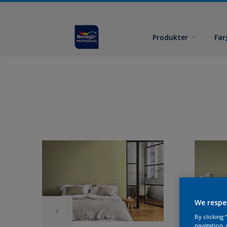
Produkter
Far
We respe
By clicking
navigation, 