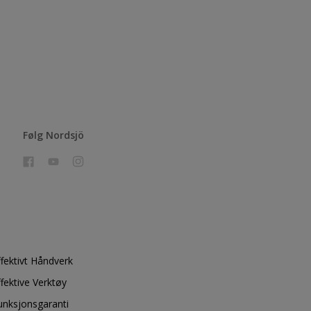
Følg Nordsjö
ffektivt Håndverk
ffektive Verktøy
unksjonsgaranti