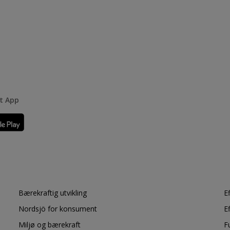
rt App
Bærekraftig utvikling
E
Nordsjö for konsument
E
Miljø og bærekraft
F