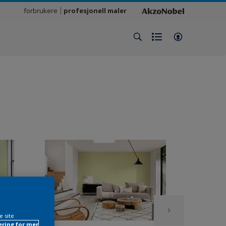
forbrukere
profesjonell maler
e site
ring for mer