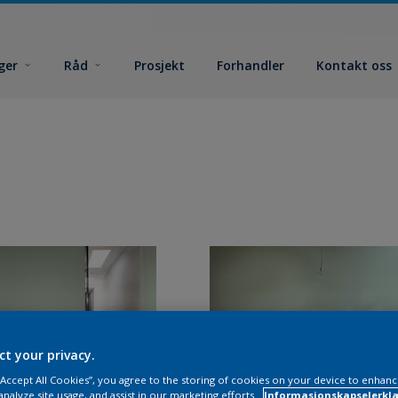
ger
Råd
Prosjekt
Forhandler
Kontakt oss
ct your privacy.
 “Accept All Cookies”, you agree to the storing of cookies on your device to enhanc
analyze site usage, and assist in our marketing efforts.
Informasjonskapselerklæ