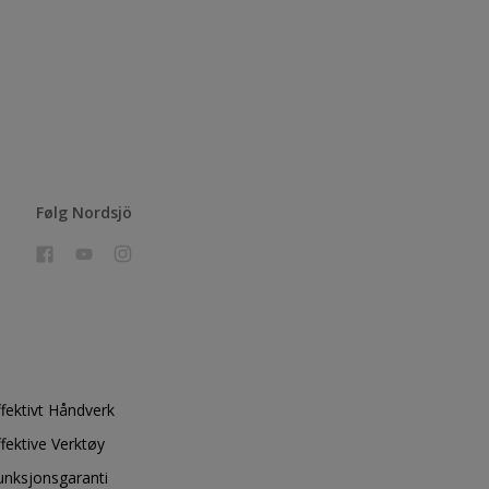
Følg Nordsjö
ffektivt Håndverk
ffektive Verktøy
unksjonsgaranti