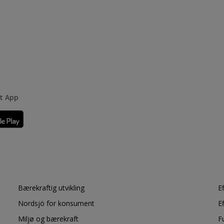
rt App
Bærekraftig utvikling
E
Nordsjö for konsument
E
Miljø og bærekraft
F