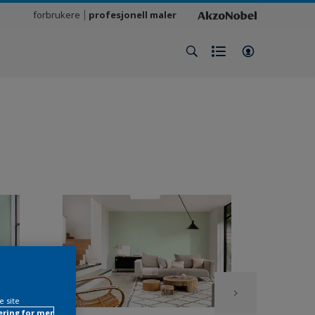
forbrukere
profesjonell maler
e site
ring for mer