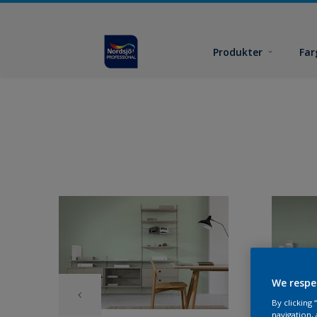
Produkter
Far
We respe
By clicking
navigation, 