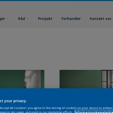
ger
Råd
Prosjekt
Forhandler
Kontakt oss
ct your privacy.
 “Accept All Cookies”, you agree to the storing of cookies on your device to enhanc
analyze site usage, and assist in our marketing efforts.
Informasjonskapselerklæ