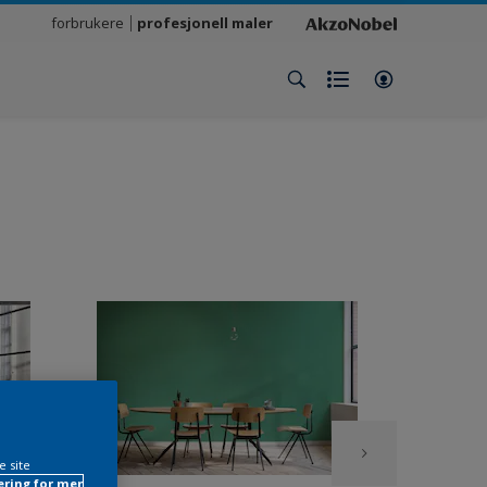
forbrukere
profesjonell maler
e site
ring for mer