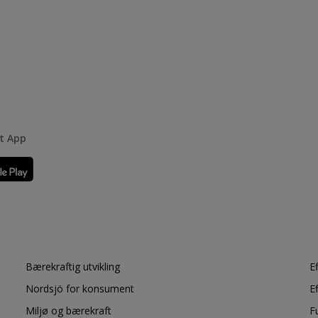
rt App
Bærekraftig utvikling
E
Nordsjö for konsument
E
Miljø og bærekraft
F