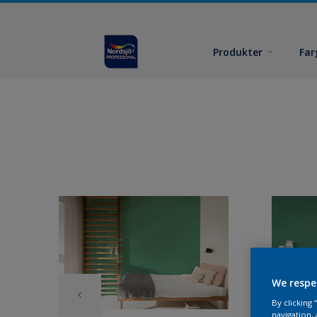
Produkter
Far
We respe
By clicking
navigation, 