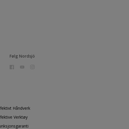
Følg Nordsjö
ffektivt Håndverk
ffektive Verktøy
unksjonsgaranti