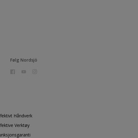
Følg Nordsjö
ffektivt Håndverk
ffektive Verktøy
unksjonsgaranti