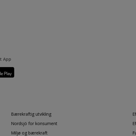
rt App
Bærekraftig utvikling
E
Nordsjö for konsument
E
Miljø og bærekraft
F