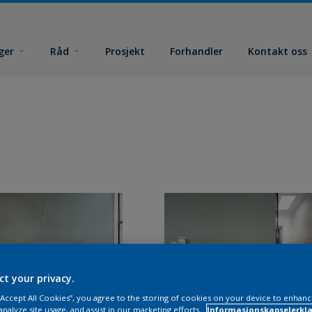
ger
Råd
Prosjekt
Forhandler
Kontakt oss
ct your privacy.
 “Accept All Cookies”, you agree to the storing of cookies on your device to enhanc
analyze site usage, and assist in our marketing efforts.
Informasjonskapselerklæ