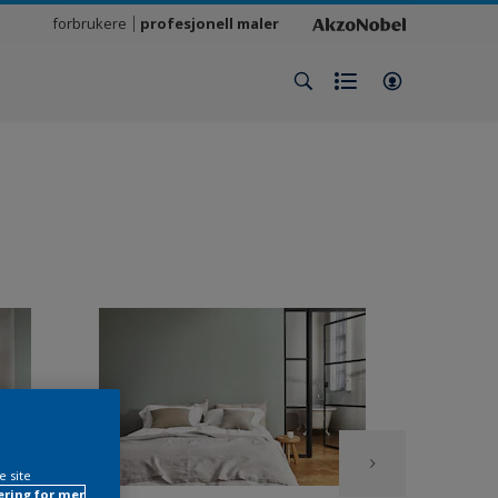
forbrukere
profesjonell maler
e site
ring for mer