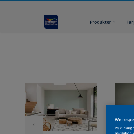
Produkter
Far
We respe
By clicking
navigation, 