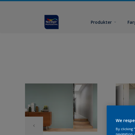
Produkter
Far
We respe
By clicking
navigation, 