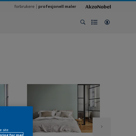
forbrukere
profesjonell maler
e site
ring for mer