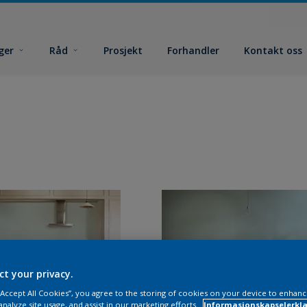
ger
Råd
Prosjekt
Forhandler
Kontakt oss
ct your privacy.
 “Accept All Cookies”, you agree to the storing of cookies on your device to enhanc
analyze site usage, and assist in our marketing efforts.
Informasjonskapselerklæ