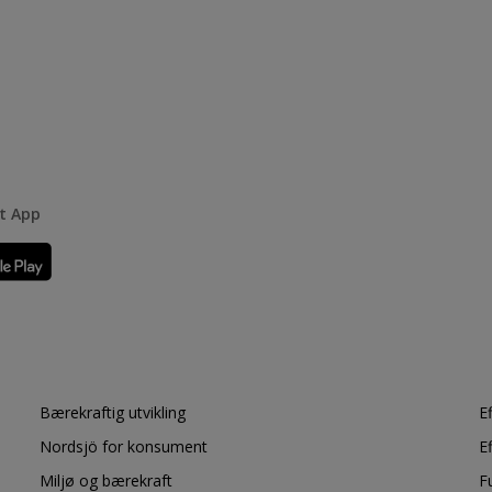
rt App
Bærekraftig utvikling
E
Nordsjö for konsument
E
Miljø og bærekraft
F