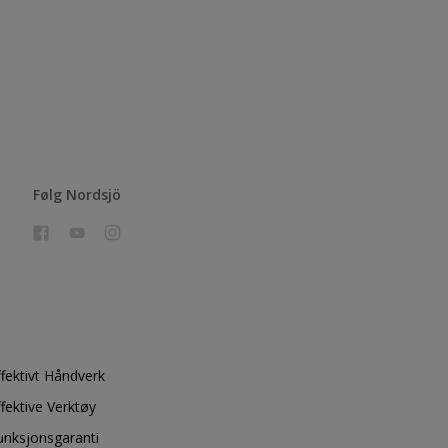
Følg Nordsjö
ffektivt Håndverk
ffektive Verktøy
unksjonsgaranti