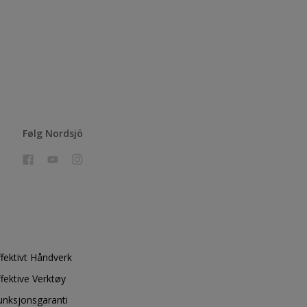
Følg Nordsjö
ffektivt Håndverk
ffektive Verktøy
unksjonsgaranti