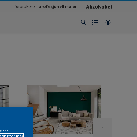
forbrukere
profesjonell maler
e site
ring for mer