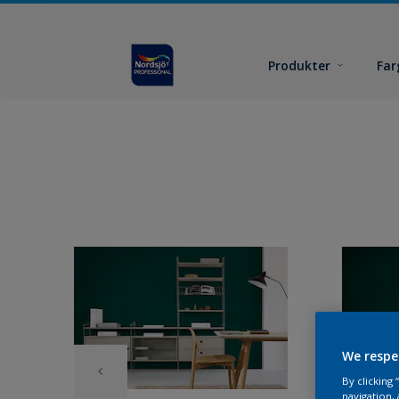
Produkter
Far
We respe
By clicking
navigation, 