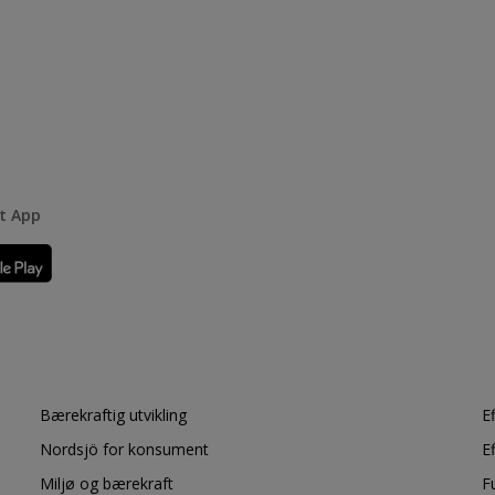
rt App
Bærekraftig utvikling
E
Nordsjö for konsument
E
Miljø og bærekraft
F