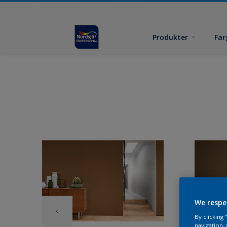
Produkter
Far
We respe
By clicking
navigation, 