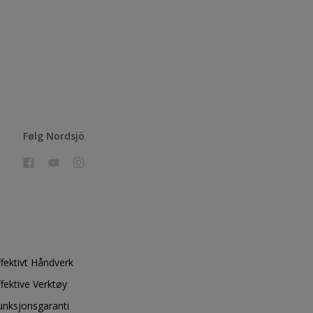
Følg Nordsjö
ffektivt Håndverk
ffektive Verktøy
unksjonsgaranti