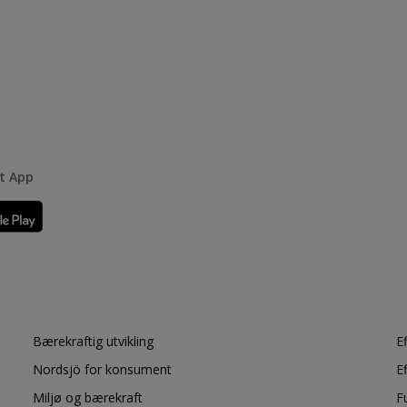
rt App
Bærekraftig utvikling
E
Nordsjö for konsument
E
Miljø og bærekraft
F