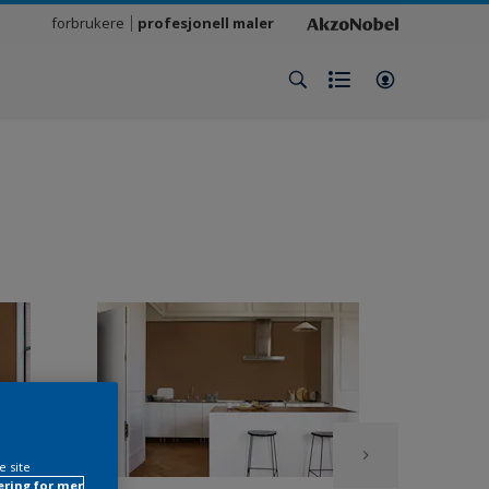
forbrukere
profesjonell maler
e site
ring for mer