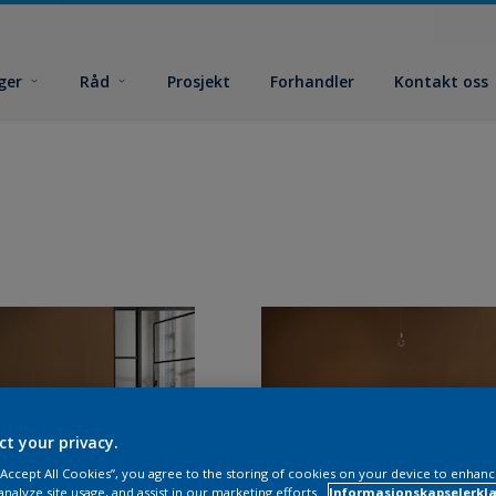
ger
Råd
Prosjekt
Forhandler
Kontakt oss
ct your privacy.
 “Accept All Cookies”, you agree to the storing of cookies on your device to enhanc
analyze site usage, and assist in our marketing efforts.
Informasjonskapselerklæ