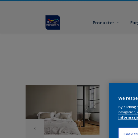
Produkter
Far
We respe
By clicking
navigation, 
informasj
Cookies