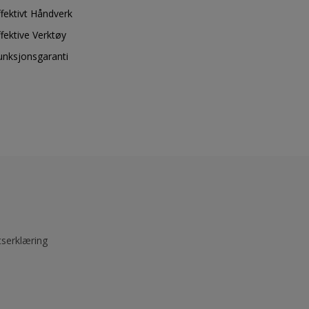
ffektivt Håndverk
ffektive Verktøy
unksjonsgaranti
tserklæring