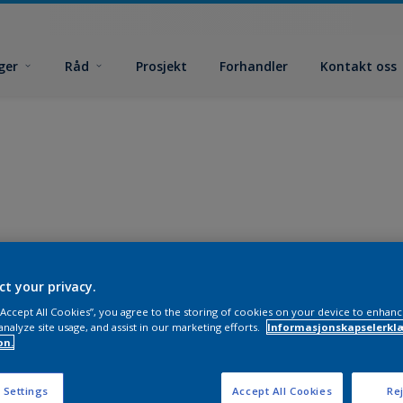
ger
Råd
Prosjekt
Forhandler
Kontakt oss
ct your privacy.
 “Accept All Cookies”, you agree to the storing of cookies on your device to enhanc
analyze site usage, and assist in our marketing efforts.
Informasjonskapselerklæ
on.
 Settings
Accept All Cookies
Rej