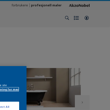
forbrukere
profesjonell maler
e site
ring for mer
ect All