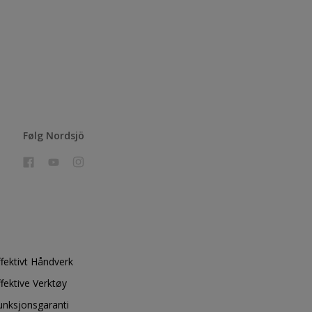
Følg Nordsjö
ffektivt Håndverk
ffektive Verktøy
unksjonsgaranti