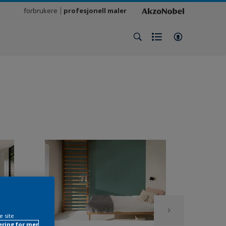
forbrukere
profesjonell maler
e site
ring for mer