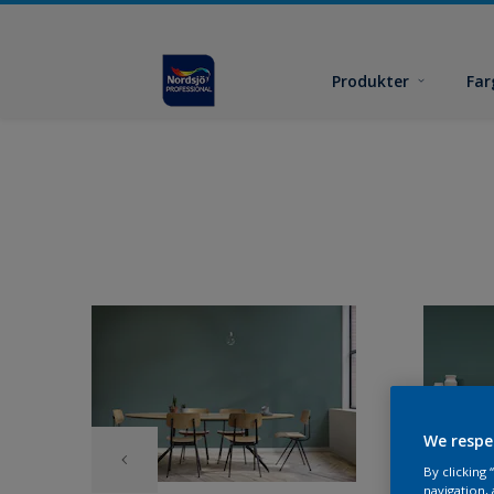
Produkter
Far
We respe
By clicking
navigation, 