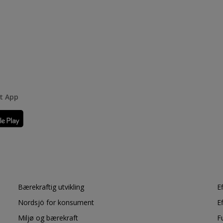
rt App
Bærekraftig utvikling
E
Nordsjö for konsument
E
Miljø og bærekraft
F