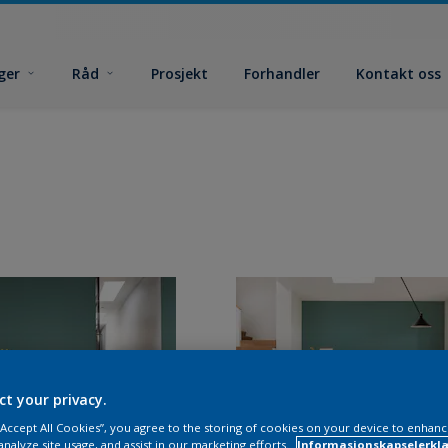
ger
Råd
Prosjekt
Forhandler
Kontakt oss
ct your privacy.
 “Accept All Cookies”, you agree to the storing of cookies on your device to enhanc
analyze site usage, and assist in our marketing efforts.
Informasjonskapselerklæ