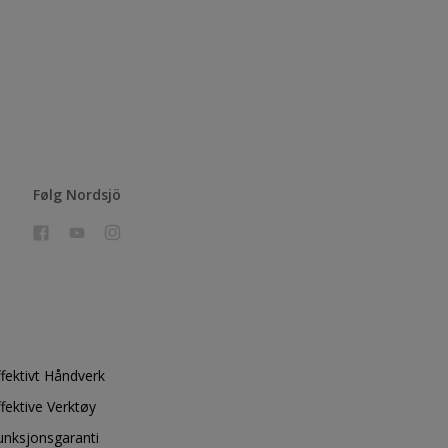
Følg Nordsjö
ffektivt Håndverk
ffektive Verktøy
unksjonsgaranti