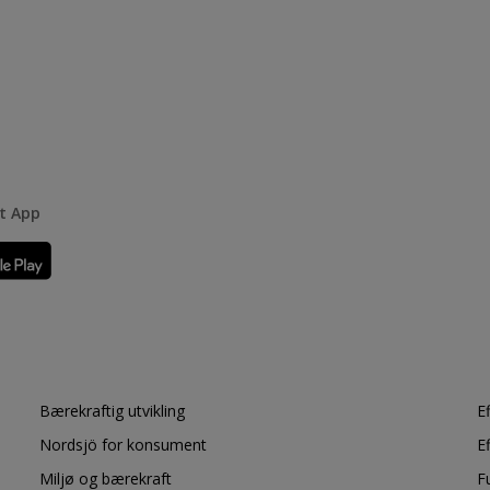
rt App
Bærekraftig utvikling
E
Nordsjö for konsument
E
Miljø og bærekraft
F