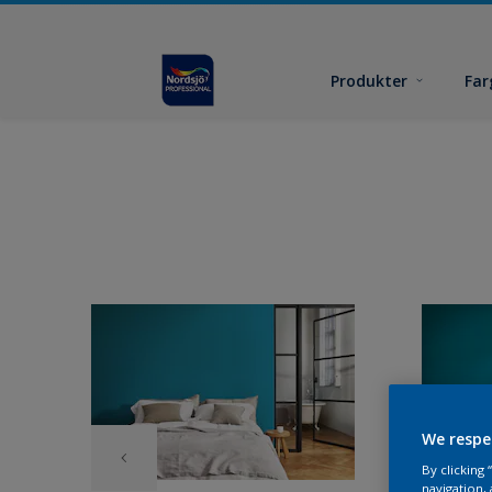
Produkter
Far
We respe
By clicking
navigation, 