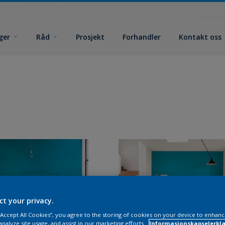
ger
Råd
Prosjekt
Forhandler
Kontakt oss
ct your privacy.
 “Accept All Cookies”, you agree to the storing of cookies on your device to enhanc
analyze site usage, and assist in our marketing efforts.
Informasjonskapselerklæ