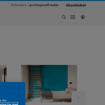
forbrukere
profesjonell maler
e site
ring for mer