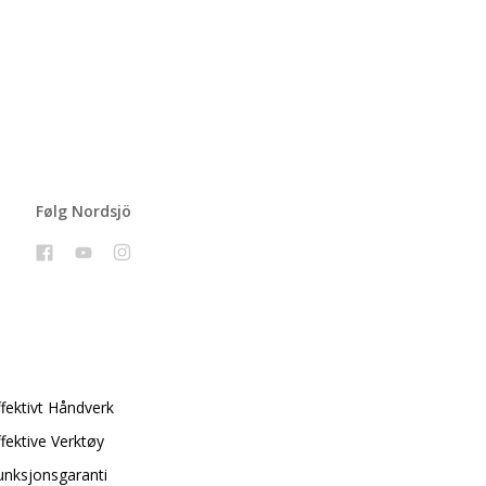
Følg Nordsjö
ffektivt Håndverk
ffektive Verktøy
unksjonsgaranti