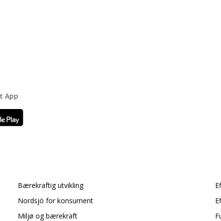
rt App
Bærekraftig utvikling
E
Nordsjö for konsument
E
Miljø og bærekraft
F