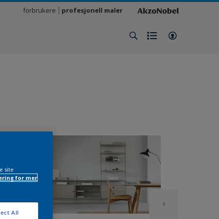
forbrukere
profesjonell maler
e site
ring for mer
ect All