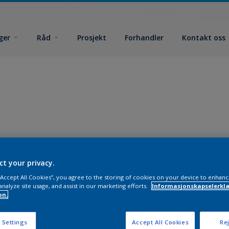
ger
Råd
Prosjekt
Forhandler
Kontakt oss
ct your privacy.
 “Accept All Cookies”, you agree to the storing of cookies on your device to enhanc
analyze site usage, and assist in our marketing efforts.
Informasjonskapselerklæ
on.
 Settings
Accept All Cookies
Rej