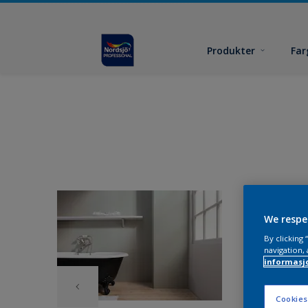
Produkter
Far
We respe
By clicking
navigation, 
informasj
Cookies