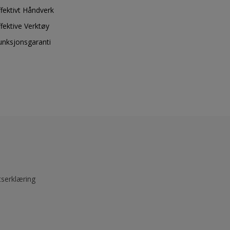
ffektivt Håndverk
ffektive Verktøy
unksjonsgaranti
tserklæring