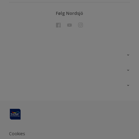
Følg Nordsjö
Kontakt oss
En nyanse bedre
Bærekraftig utvikling
Prosjekt
Nordsjö for konsument
Digitale verktøy
Effektivt Håndverk
Miljø og bærekraft
Site map
Effektive Verktøy
Miljøarbeid og maling
Konkurranse
Funksjonsgaranti
Cookies