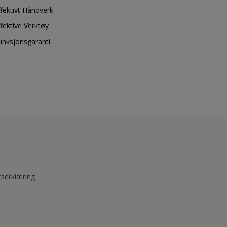
ffektivt Håndverk
ffektive Verktøy
unksjonsgaranti
tserklæring