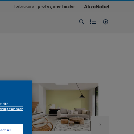
forbrukere
profesjonell maler
e site
ring for mer
ect All