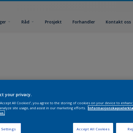
ger
Råd
Prosjekt
Forhandler
Kontakt oss
ct your privacy.
 “Accept All Cookies”, you agree to the storing of cookies on your device to enhanc
analyze site usage, and assist in our marketing efforts.
Informasjonskapselerklæ
on.
 Settings
Accept All Cookies
Rej