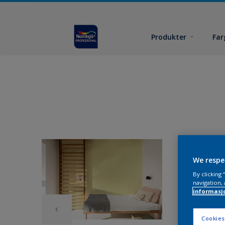
Produkter
Far
We respe
By clicking
navigation, 
informasj
Cookies