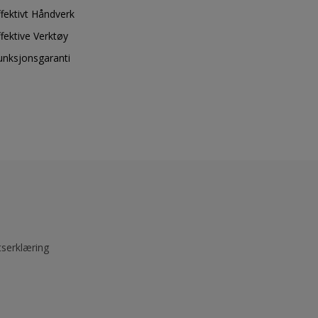
ffektivt Håndverk
ffektive Verktøy
unksjonsgaranti
tserklæring