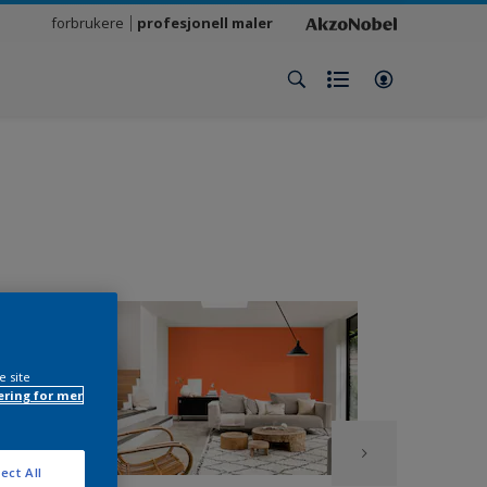
forbrukere
profesjonell maler
e site
ring for mer
ect All