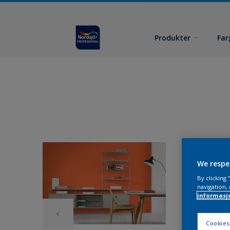
Produkter
Far
We respe
By clicking
navigation, 
informasj
Cookies