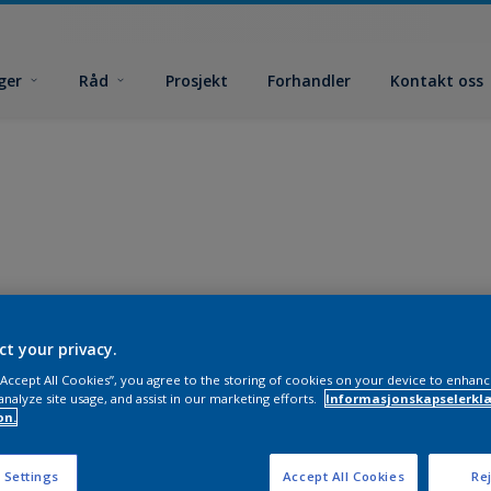
ger
Råd
Prosjekt
Forhandler
Kontakt oss
ct your privacy.
 “Accept All Cookies”, you agree to the storing of cookies on your device to enhanc
analyze site usage, and assist in our marketing efforts.
Informasjonskapselerklæ
on.
 Settings
Accept All Cookies
Rej