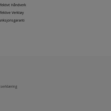
ffektivt Håndverk
ffektive Verktøy
unksjonsgaranti
tserklæring