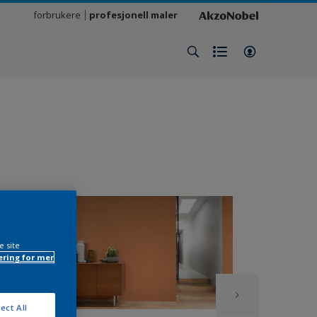
forbrukere
profesjonell maler
e site
ring for mer
ect All