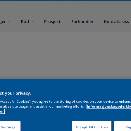
ger
Råd
Prosjekt
Forhandler
Kontakt oss
ct your privacy.
 “Accept All Cookies”, you agree to the storing of cookies on your device to enhanc
analyze site usage, and assist in our marketing efforts.
Informasjonskapselerklæ
on.
 Settings
Accept All Cookies
Rej