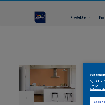
Produkter
Far
We respe
By clicking
navigation, 
informasj
Cookies