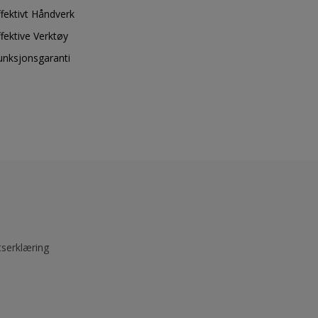
ffektivt Håndverk
ffektive Verktøy
unksjonsgaranti
tserklæring