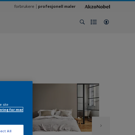
forbrukere
profesjonell maler
e site
ring for mer
ect All