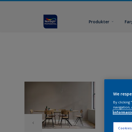
Produkter
Far
We respe
By clicking
navigation, 
informasj
Cookies