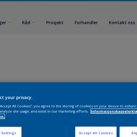
ger
Råd
Prosjekt
Forhandler
Kontakt oss
ct your privacy.
 “Accept All Cookies”, you agree to the storing of cookies on your device to enhanc
analyze site usage, and assist in our marketing efforts.
Informasjonskapselerklæ
on.
 Settings
Accept All Cookies
Rej