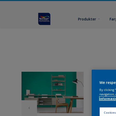
Produkter
Far
We respe
By clicking
navigation, 
informasj
Cookies