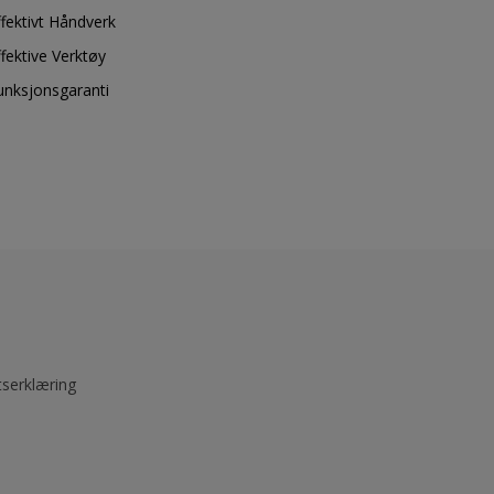
ffektivt Håndverk
ffektive Verktøy
unksjonsgaranti
tserklæring