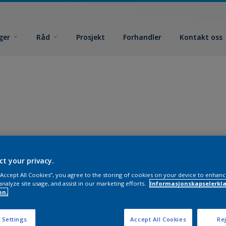
ger
Råd
Prosjekt
Forhandler
Kontakt oss
ct your privacy.
 “Accept All Cookies”, you agree to the storing of cookies on your device to enhanc
analyze site usage, and assist in our marketing efforts.
Informasjonskapselerklæ
on.
 Settings
Accept All Cookies
Rej