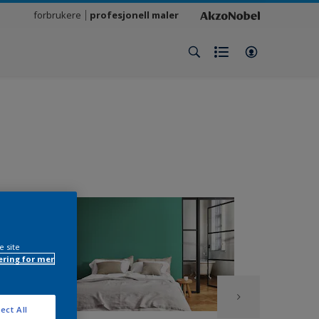
forbrukere
profesjonell maler
e site
ring for mer
ect All