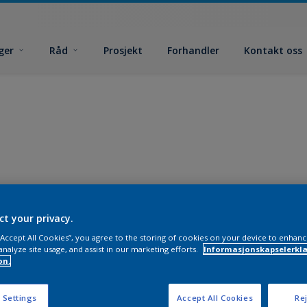
ger
Råd
Prosjekt
Forhandler
Kontakt oss
ct your privacy.
 “Accept All Cookies”, you agree to the storing of cookies on your device to enhanc
analyze site usage, and assist in our marketing efforts.
Informasjonskapselerklæ
on.
 Settings
Accept All Cookies
Rej