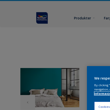
Produkter
Far
We respe
By clicking
navigation, 
informasj
Cookies