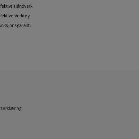
ffektivt Håndverk
ffektive Verktøy
unksjonsgaranti
tserklæring