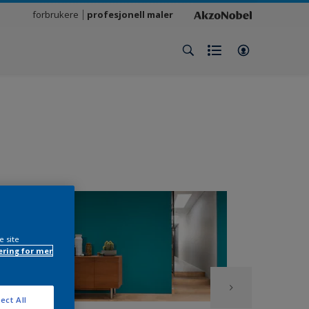
forbrukere
profesjonell maler
e site
ring for mer
ect All