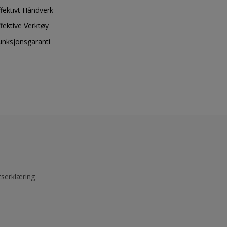
ffektivt Håndverk
ffektive Verktøy
unksjonsgaranti
tserklæring