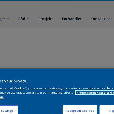
ger
Råd
Prosjekt
Forhandler
Kontakt oss
ct your privacy.
 “Accept All Cookies”, you agree to the storing of cookies on your device to enhanc
analyze site usage, and assist in our marketing efforts.
Informasjonskapselerklæ
on.
 Settings
Accept All Cookies
Rej