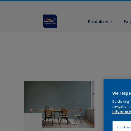
Produkter
Far
We respe
By clicking
navigation, 
informasj
Cookies