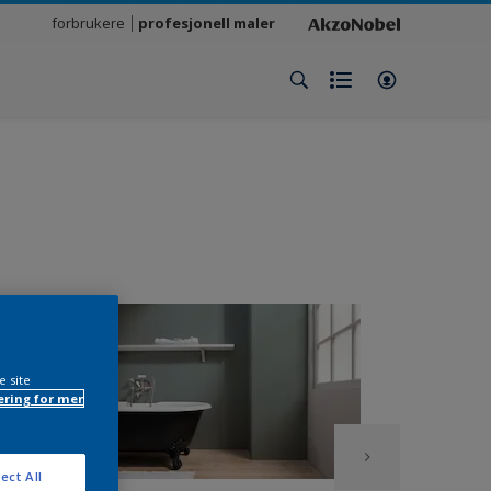
forbrukere
profesjonell maler
e site
ring for mer
ect All