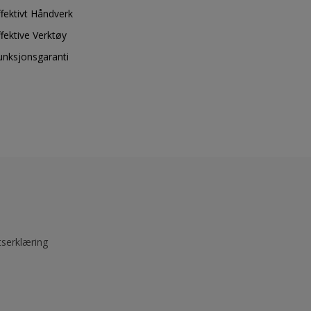
ffektivt Håndverk
ffektive Verktøy
unksjonsgaranti
tserklæring