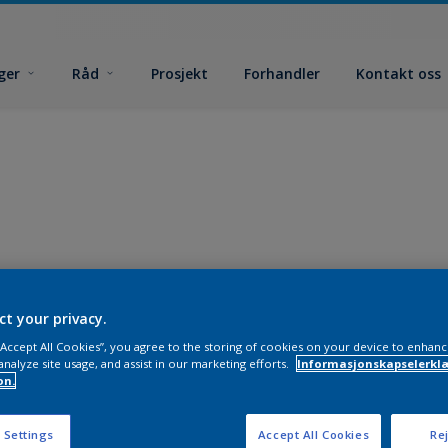
ger
Råd
Prosjekt
Forhandler
Kontakt oss
ct your privacy.
 “Accept All Cookies”, you agree to the storing of cookies on your device to enhanc
analyze site usage, and assist in our marketing efforts.
Informasjonskapselerklæ
on.
 Settings
Accept All Cookies
Rej