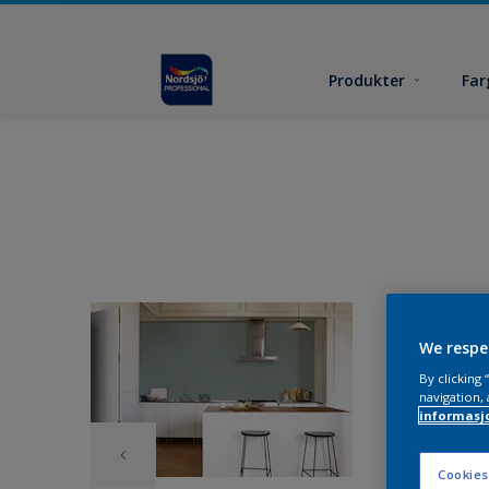
Produkter
Far
We respe
By clicking
navigation, 
informasj
Cookies