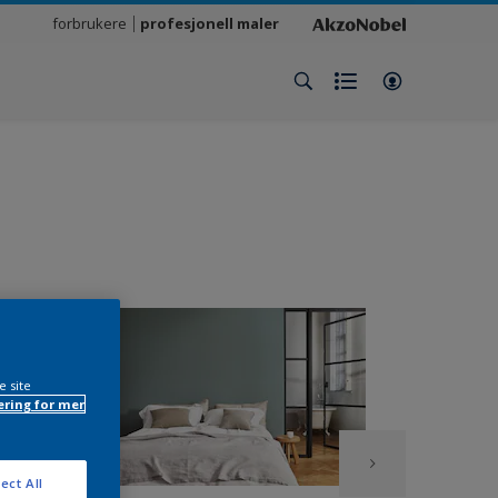
forbrukere
profesjonell maler
e site
ring for mer
ect All