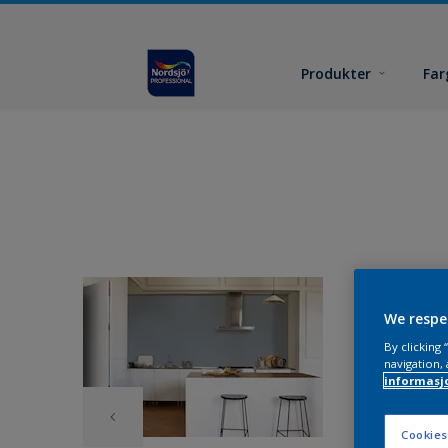
Produkter
Far
We respe
By clicking
navigation, 
informasj
Cookies