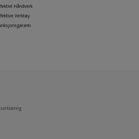
ffektivt Håndverk
ffektive Verktøy
unksjonsgaranti
tserklæring