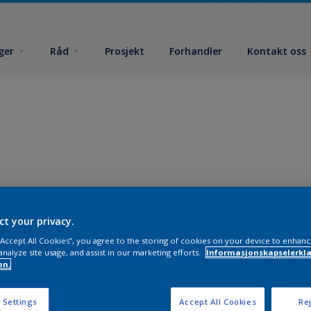
ger
Råd
Prosjekt
Forhandler
Kontakt oss
ct your privacy.
 “Accept All Cookies”, you agree to the storing of cookies on your device to enhanc
analyze site usage, and assist in our marketing efforts.
Informasjonskapselerklæ
on.
 Settings
Accept All Cookies
Rej