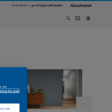
forbrukere
profesjonell maler
e site
ring for mer
ect All