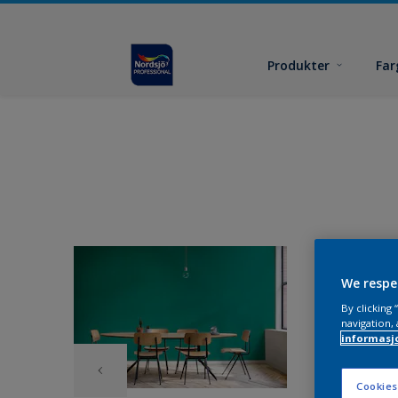
Produkter
Far
We respe
By clicking
navigation, 
informasj
Cookies