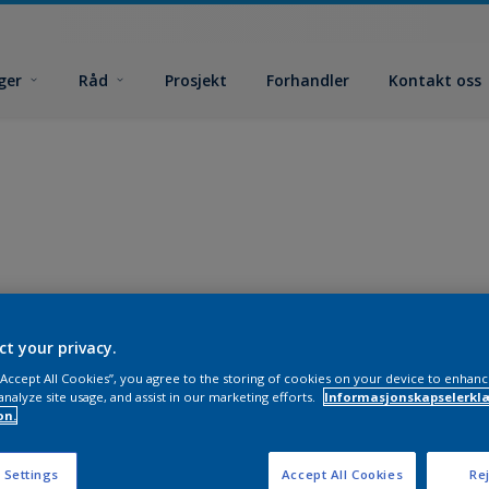
ger
Råd
Prosjekt
Forhandler
Kontakt oss
ct your privacy.
 “Accept All Cookies”, you agree to the storing of cookies on your device to enhanc
analyze site usage, and assist in our marketing efforts.
Informasjonskapselerklæ
on.
 Settings
Accept All Cookies
Rej