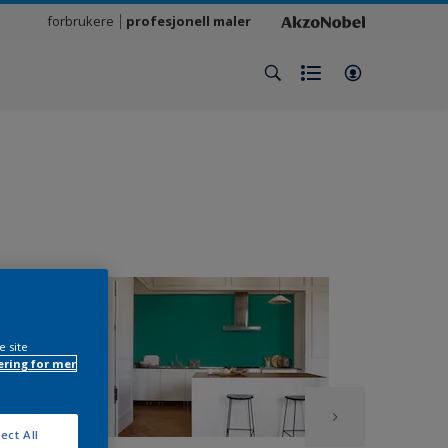
forbrukere
profesjonell maler
e site
ring for mer
ect All