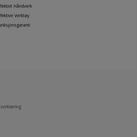
ffektivt Håndverk
ffektive Verktøy
unksjonsgaranti
tserklæring