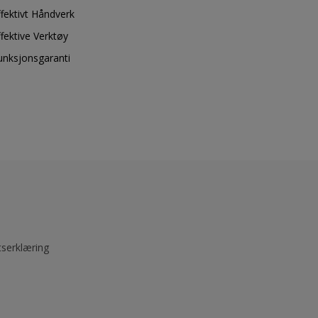
ffektivt Håndverk
ffektive Verktøy
unksjonsgaranti
tserklæring