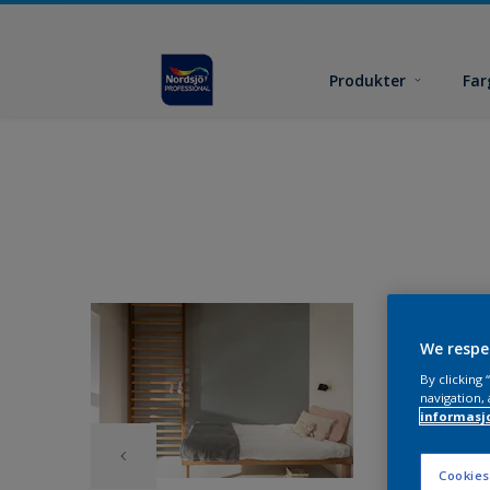
Produkter
Far
We respe
By clicking
navigation, 
informasj
Cookies