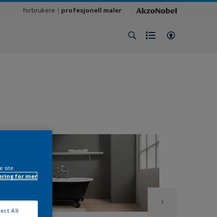
forbrukere
profesjonell maler
e site
ring for mer
ect All