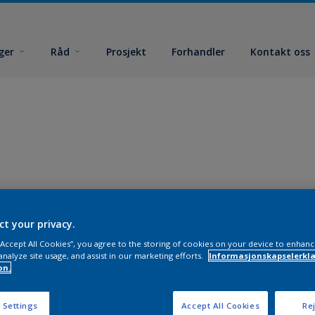
ger
Råd
Prosjekt
Forhandler
Kontakt oss
ct your privacy.
 “Accept All Cookies”, you agree to the storing of cookies on your device to enhanc
analyze site usage, and assist in our marketing efforts.
Informasjonskapselerklæ
on.
 Settings
Accept All Cookies
Rej