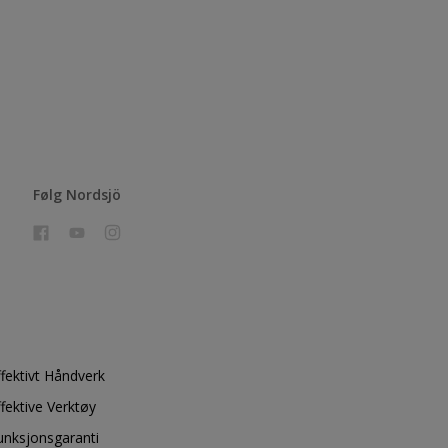
Følg Nordsjö
ffektivt Håndverk
ffektive Verktøy
unksjonsgaranti