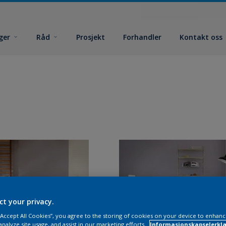
ger
Råd
Prosjekt
Forhandler
Kontakt oss
ct your privacy.
 “Accept All Cookies”, you agree to the storing of cookies on your device to enhanc
analyze site usage, and assist in our marketing efforts.
Informasjonskapselerklæ