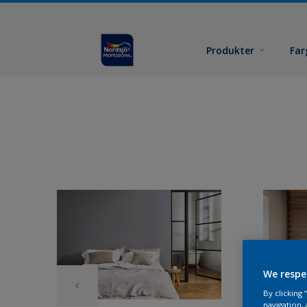
Produkter
Far
We respe
By clicking
navigation, 