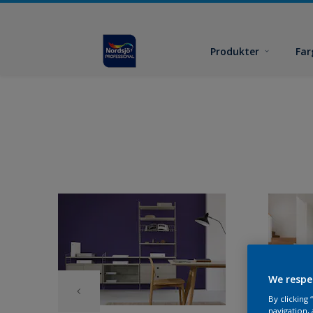
Produkter
Far
We respe
By clicking
navigation, 