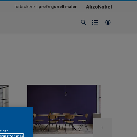
forbrukere
profesjonell maler
e site
ring for mer