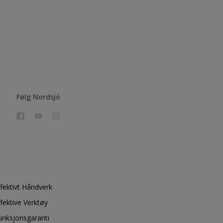
Følg Nordsjö
ffektivt Håndverk
ffektive Verktøy
unksjonsgaranti