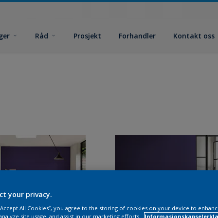
ger
Råd
Prosjekt
Forhandler
Kontakt oss
ct your privacy.
 “Accept All Cookies”, you agree to the storing of cookies on your device to enhanc
analyze site usage, and assist in our marketing efforts.
Informasjonskapselerklæ