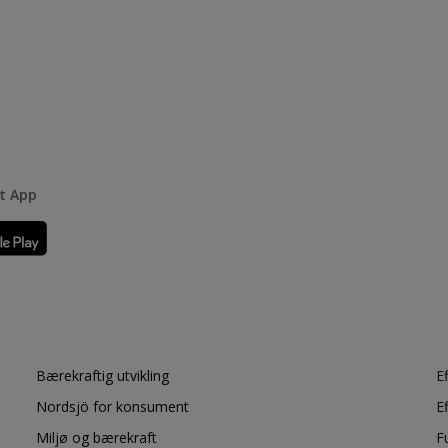
rt App
Bærekraftig utvikling
E
Nordsjö for konsument
E
Miljø og bærekraft
F