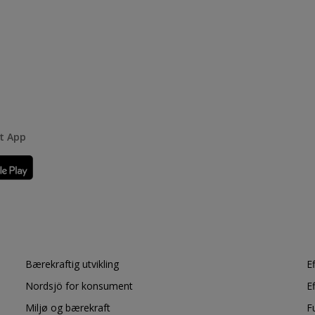
rt App
Bærekraftig utvikling
E
Nordsjö for konsument
E
Miljø og bærekraft
F