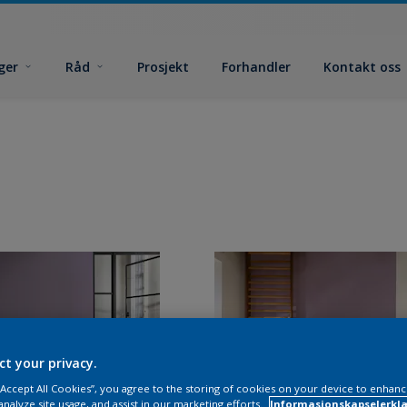
ger
Råd
Prosjekt
Forhandler
Kontakt oss
ct your privacy.
 “Accept All Cookies”, you agree to the storing of cookies on your device to enhanc
analyze site usage, and assist in our marketing efforts.
Informasjonskapselerklæ