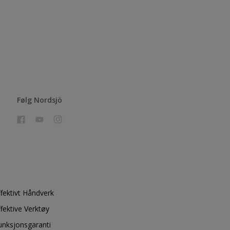
Følg Nordsjö
ffektivt Håndverk
ffektive Verktøy
unksjonsgaranti