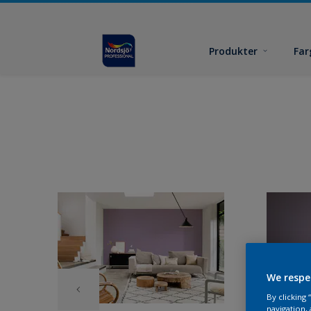
Produkter
Far
We respe
By clicking
navigation, 