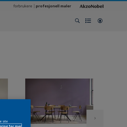
forbrukere
profesjonell maler
e site
ring for mer