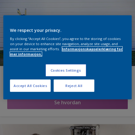
We respect your privacy.
By clicking “Accept All Cookies”, you agree to the storing of cookies
on your device to enhance site navigation, analyze site usage, and
assist in our marketing efforts.
Informasjonskapselerklæring for
mer informasjon.
Cookies Settings
Storemballasje
106% mer gjort på samme tid
Accept All Cookies
Reject All
Se hvordan