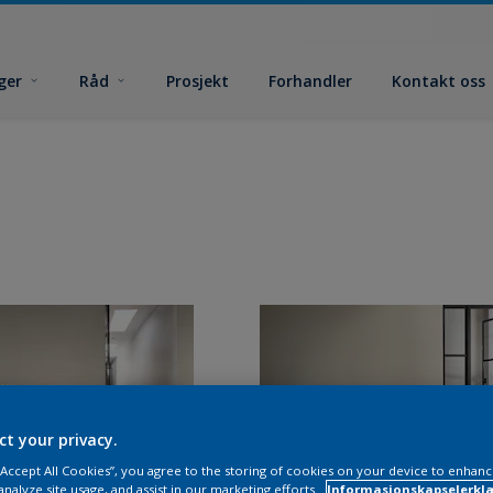
ger
Råd
Prosjekt
Forhandler
Kontakt oss
ct your privacy.
 “Accept All Cookies”, you agree to the storing of cookies on your device to enhanc
analyze site usage, and assist in our marketing efforts.
Informasjonskapselerklæ