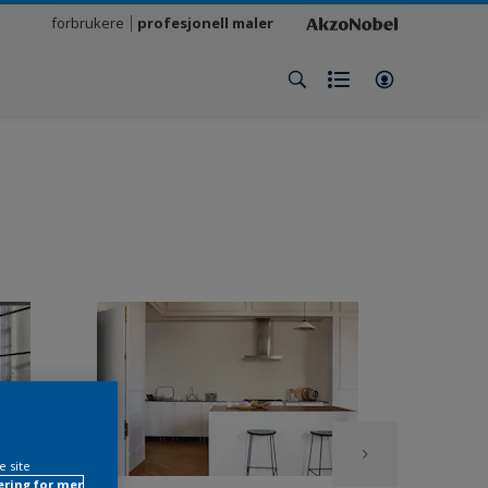
forbrukere
profesjonell maler
e site
ring for mer