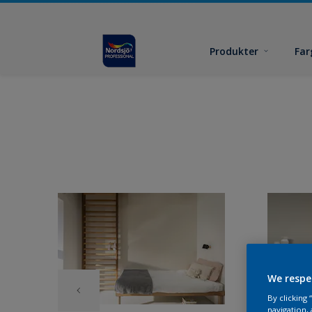
Produkter
Far
We respe
By clicking
navigation, 