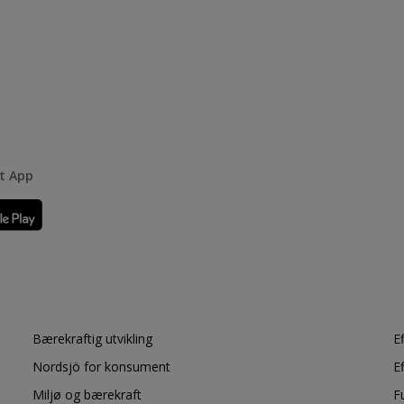
rt App
Bærekraftig utvikling
E
Nordsjö for konsument
E
Miljø og bærekraft
F