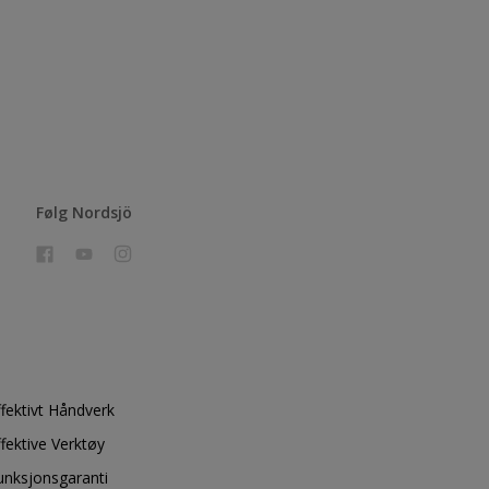
Følg Nordsjö
ffektivt Håndverk
ffektive Verktøy
unksjonsgaranti