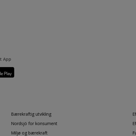
rt App
Bærekraftig utvikling
E
Nordsjö for konsument
E
Miljø og bærekraft
F