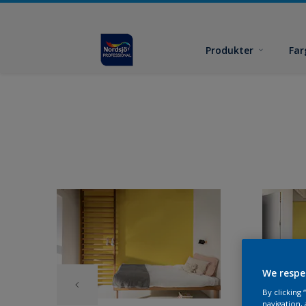
Produkter
Far
We respe
By clicking
navigation, 