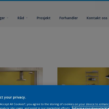
ger
Råd
Prosjekt
Forhandler
Kontakt oss
ct your privacy.
 “Accept All Cookies”, you agree to the storing of cookies on your device to enhanc
analyze site usage, and assist in our marketing efforts.
Informasjonskapselerklæ