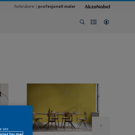
forbrukere
profesjonell maler
e site
ring for mer