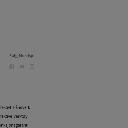
Følg Nordsjö
ffektivt Håndverk
ffektive Verktøy
unksjonsgaranti