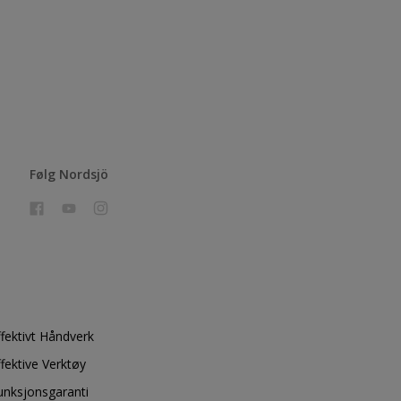
Følg Nordsjö
ffektivt Håndverk
ffektive Verktøy
unksjonsgaranti