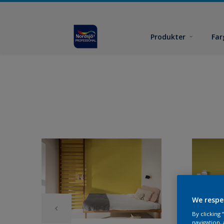
Produkter
Far
We respe
By clicking
navigation, 