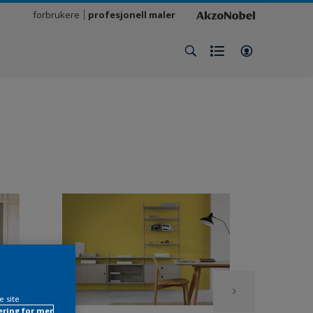
forbrukere
profesjonell maler
e site
ring for mer