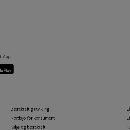
rt App
Bærekraftig utvikling
E
Nordsjö for konsument
E
Miljø og bærekraft
F