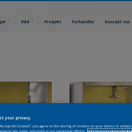
ger
Råd
Prosjekt
Forhandler
Kontakt oss
ct your privacy.
 “Accept All Cookies”, you agree to the storing of cookies on your device to enhanc
analyze site usage, and assist in our marketing efforts.
Informasjonskapselerklæ