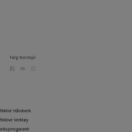
Følg Nordsjö
ffektivt Håndverk
ffektive Verktøy
unksjonsgaranti