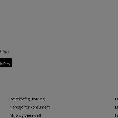
rt App
Bærekraftig utvikling
E
Nordsjö for konsument
E
Miljø og bærekraft
F