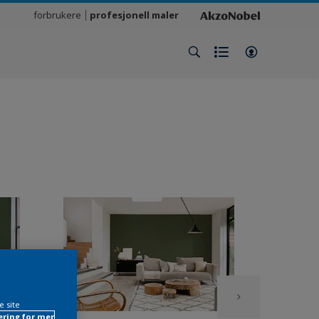
forbrukere
profesjonell maler
e site
ring for mer