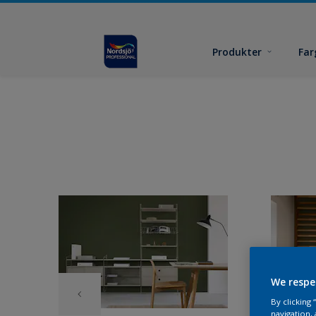
Produkter
Far
We respe
By clicking
navigation, 