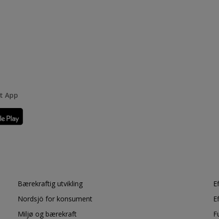
rt App
Bærekraftig utvikling
E
Nordsjö for konsument
E
Miljø og bærekraft
F