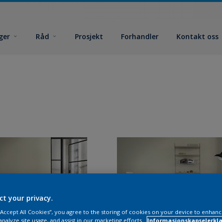
ger
Råd
Prosjekt
Forhandler
Kontakt oss
ct your privacy.
 “Accept All Cookies”, you agree to the storing of cookies on your device to enhanc
analyze site usage, and assist in our marketing efforts.
Informasjonskapselerklæ