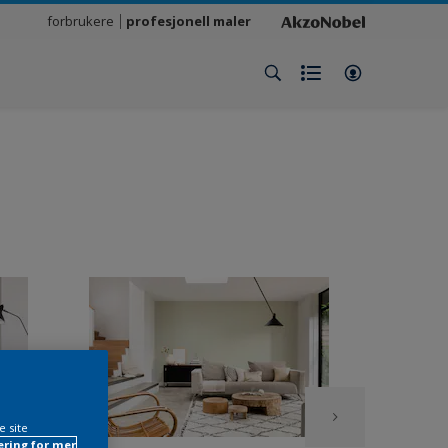
forbrukere
profesjonell maler
e site
ring for mer