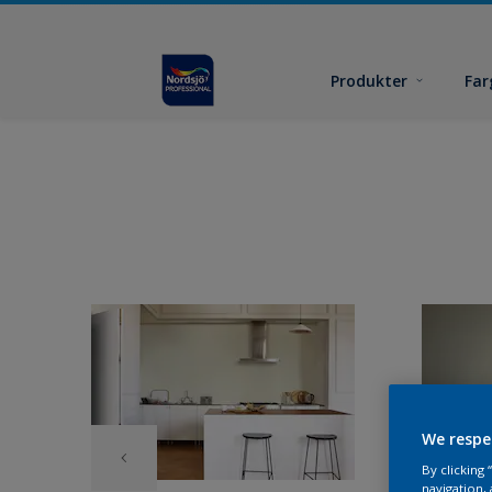
Produkter
Far
We respe
By clicking
navigation, 