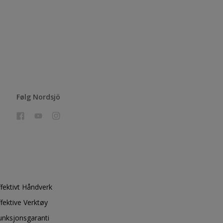
Følg Nordsjö
ffektivt Håndverk
ffektive Verktøy
unksjonsgaranti