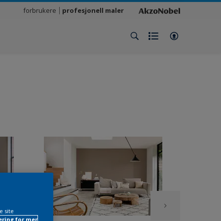
forbrukere
profesjonell maler
e site
ring for mer