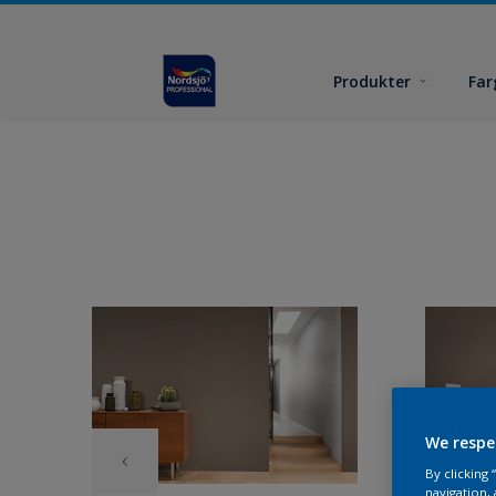
Produkter
Far
We respe
By clicking
navigation, 