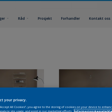
ger
Råd
Prosjekt
Forhandler
Kontakt oss
ct your privacy.
 “Accept All Cookies”, you agree to the storing of cookies on your device to enhanc
analyze site usage, and assist in our marketing efforts.
Informasjonskapselerklæ