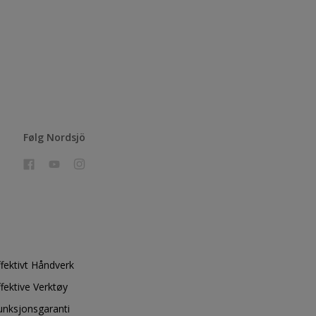
Følg Nordsjö
ffektivt Håndverk
ffektive Verktøy
unksjonsgaranti