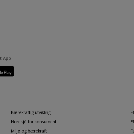
rt App
Bærekraftig utvikling
E
Nordsjö for konsument
E
Miljø og bærekraft
F