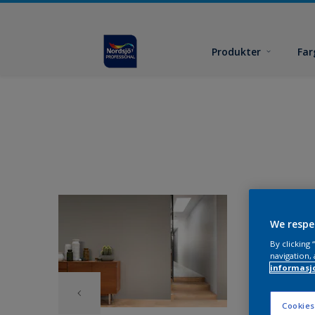
Produkter
Far
We respe
By clicking
navigation, 
informasj
Cookies