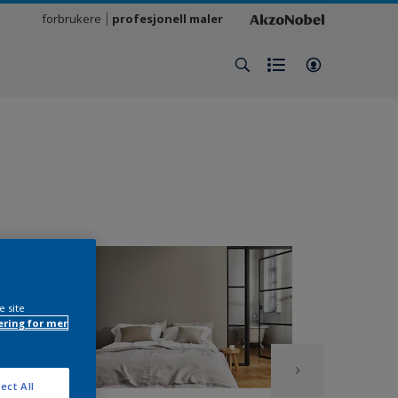
forbrukere
profesjonell maler
e site
ring for mer
ect All