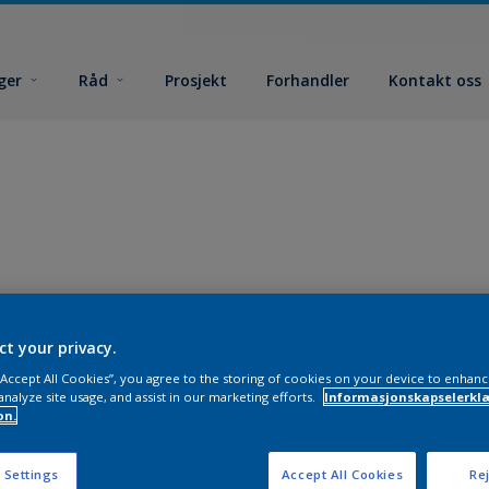
ger
Råd
Prosjekt
Forhandler
Kontakt oss
ct your privacy.
 “Accept All Cookies”, you agree to the storing of cookies on your device to enhanc
analyze site usage, and assist in our marketing efforts.
Informasjonskapselerklæ
on.
 Settings
Accept All Cookies
Rej