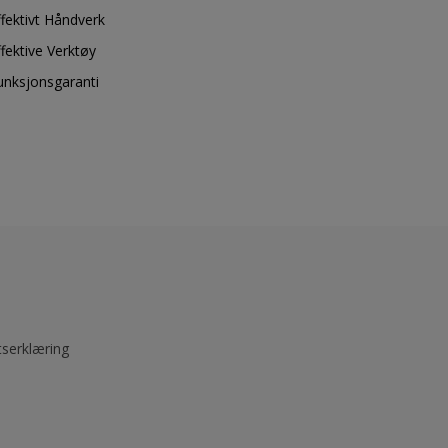
ffektivt Håndverk
ffektive Verktøy
unksjonsgaranti
tserklæring