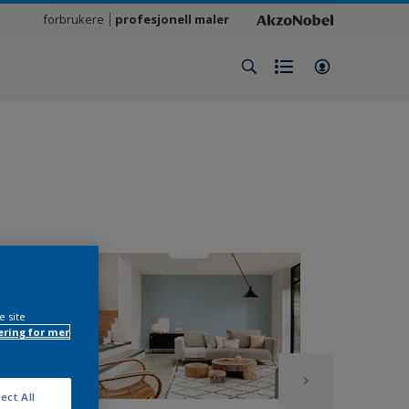
forbrukere
profesjonell maler
e site
ring for mer
ect All