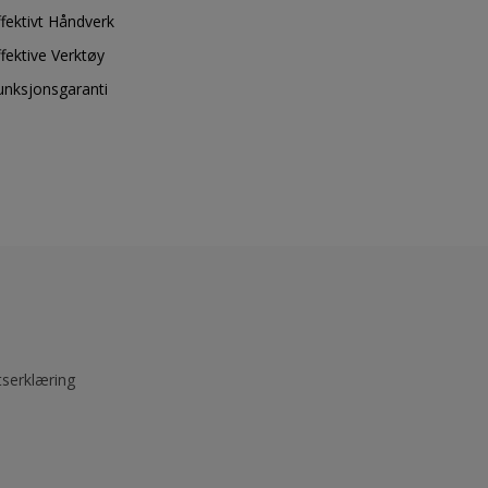
ffektivt Håndverk
ffektive Verktøy
unksjonsgaranti
tserklæring