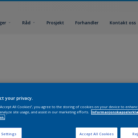
ger
Råd
Prosjekt
Forhandler
Kontakt oss
ct your privacy.
 “Accept All Cookies”, you agree to the storing of cookies on your device to enhanc
analyze site usage, and assist in our marketing efforts.
Informasjonskapselerklæ
on.
 Settings
Accept All Cookies
Rej