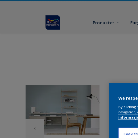
Produkter
Far
We respe
By clicking
navigation, 
informasj
Cookies