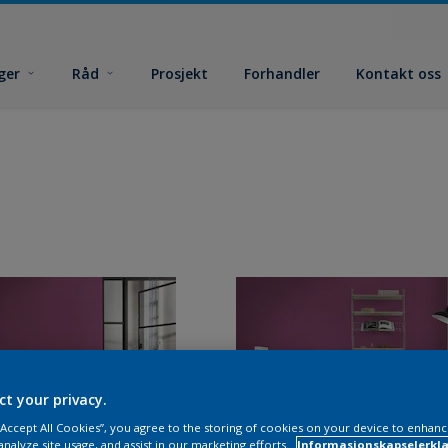
ger
Råd
Prosjekt
Forhandler
Kontakt oss
ct your privacy.
 “Accept All Cookies”, you agree to the storing of cookies on your device to enhanc
analyze site usage, and assist in our marketing efforts.
Informasjonskapselerklæ