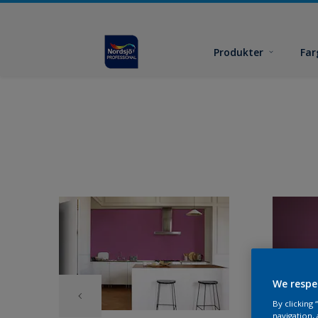
Produkter
Far
We respe
By clicking
navigation, 