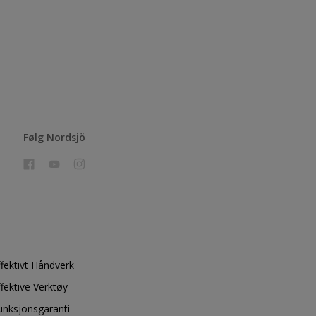
Følg Nordsjö
ffektivt Håndverk
ffektive Verktøy
unksjonsgaranti