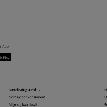
rt App
Bærekraftig utvikling
E
Nordsjö for konsument
E
Miljø og bærekraft
F