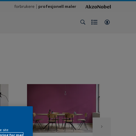
forbrukere
profesjonell maler
e site
ring for mer