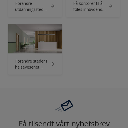
Forandre
Få kontorer til å
utdanningssteder
føles innbydende
med Årets farge
med Årets farge
for 2024 fra
fra Nordsjö
Nordsjö
Professional
Professional
Forandre steder i
helsevesenet
med Årets farge
fra Nordsjö
Professional
Få tilsendt vårt nyhetsbrev