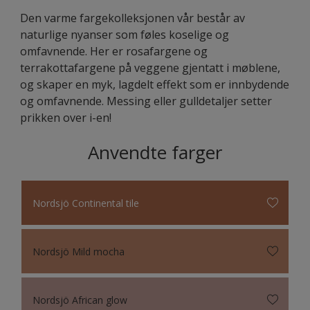
Den varme fargekolleksjonen vår består av
naturlige nyanser som føles koselige og
omfavnende. Her er rosafargene og
terrakottafargene på veggene gjentatt i møblene,
og skaper en myk, lagdelt effekt som er innbydende
og omfavnende. Messing eller gulldetaljer setter
prikken over i-en!
Anvendte farger
Nordsjö Continental tile
Nordsjö Mild mocha
Nordsjö African glow