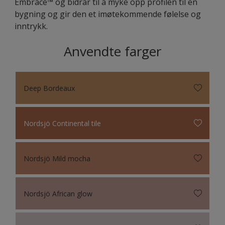
Embrace™ og bidrar til å myke opp profilen til en
bygning og gir den et imøtekommende følelse og
inntrykk.
Anvendte farger
Deep Bordeaux
Nordsjö Continental tile
Nordsjö Mild mocha
Nordsjö African glow