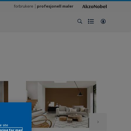
forbrukere
profesjonell maler
e site
ring for mer