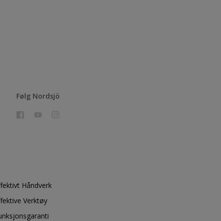
Følg Nordsjö
ffektivt Håndverk
ffektive Verktøy
unksjonsgaranti