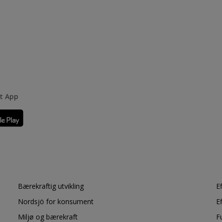
rt App
Bærekraftig utvikling
E
Nordsjö for konsument
E
Miljø og bærekraft
F