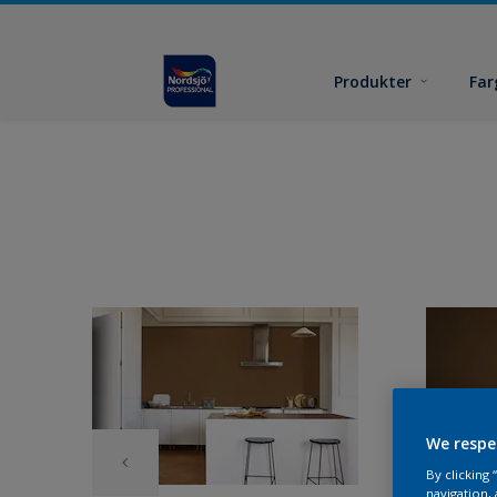
Produkter
Far
We respe
By clicking
navigation, 