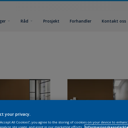
ger
Råd
Prosjekt
Forhandler
Kontakt oss
ct your privacy.
 “Accept All Cookies”, you agree to the storing of cookies on your device to enhanc
analyze site usage, and assist in our marketing efforts.
Informasjonskapselerklæ