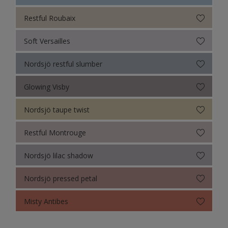
Restful Roubaix
Soft Versailles
Nordsjö restful slumber
Glowing Visby
Nordsjö taupe twist
Restful Montrouge
Nordsjö lilac shadow
Nordsjö pressed petal
Misty Antibes