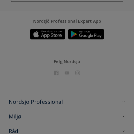
Nordsjö Professional Expert App
Følg Nordsjö
Nordsjö Professional
Kontakt oss
Miljø
En nyanse bedre
Bærekraftig utvikling
Råd
Prosjekt