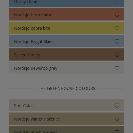
Nordsjö Nordic Evolve (WEB)
Dusky Dijon
Colour Futures 21
Nordsjö terra flame
Nordsjö cobra bite
Nordsjö Bright Skies
Spiced Honey
Nordsjö dewdrop grey
THE GREENHOUSE COLOURS
Soft Calais
Nordsjö winter's silence
Nordsjö artichoke leaf