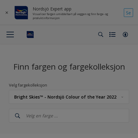
Nordsjö Expert app
Se
Visualiser fargen umiddelbart på veggen og finn farge- og
produktinformasjon
Finn fargen og fargekolleksjon
Velg fargekolleksjon
Bright Skies™ - Nordsjö Colour of the Year 2022
Nordsjö
NCS Index
Nordsjö RAL (Painters)